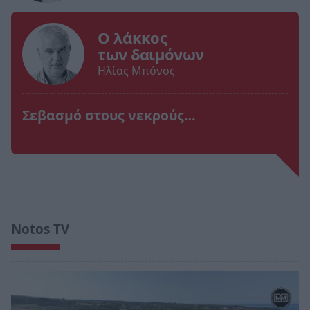
Ο λάκκος
των δαιμόνων
Ηλίας Μπόνος
Σεβασμό στους νεκρούς…
Notos TV