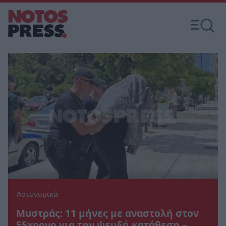
Αστυνομικά
Μυστράς: 11 μήνες με αναστολή στον
55χρονο για την ψευδή κατάθεση –