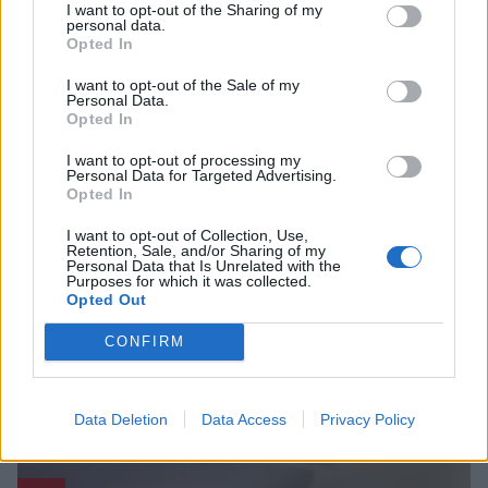
I want to opt-out of the Sharing of my
personal data.
Opted In
I want to opt-out of the Sale of my
Personal Data.
Opted In
Μεθώνη Μεσσηνίας: Το ενετικό κάστρο και η
I want to opt-out of processing my
μαγευτική Λίμνη του Παπά
Personal Data for Targeted Advertising.
Opted In
20/07/2026 10:44
I want to opt-out of Collection, Use,
Retention, Sale, and/or Sharing of my
Personal Data that Is Unrelated with the
Purposes for which it was collected.
Opted Out
CONFIRM
Data Deletion
Data Access
Privacy Policy