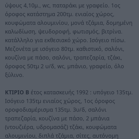
ύψους 4,10μ., wc, παταράκι με γραφείο. 1ος
όροφος κατάστημα 200τμ. ενιαίος χώρος,
κουφώματα αλουμινίου, μονά τζάμια, δομημένη
καλωδίωση, ψευδοροφή, φωτισμός, βιτρίνα.
κατάλληλο για εκθεσιακό χώρο. Ισόγειο πίσω.
Μεζονέτα με ισόγειο 80τμ. καθιστικό, σαλόνι,
κουζίνα με πάσο, σαλόνι, τραπεζαρία, τζάκι,
όροφος 50τμ 2 υ/δ, wc, μπάνιο, γραφείο, όλο
ξύλινο.
ΚΤΙΡΙΟ Β
έτος κατασκευής 1992 : υπόγειο 135τμ.
Ισόγειο 135τμ ενιαίος χώρος, 1ος όροφος
οροφοδιαμέρισμα 135τμ. 3υ/δ, σαλόνι
τραπεζαρία, κουζίνα με πάσο, 2 μπάνια
(ντουζιέρα, υδρομασάζ) τζάκι, κουφώματα
αλουμινίου, διπλά τζάμια, σίτες, αυτόνομη