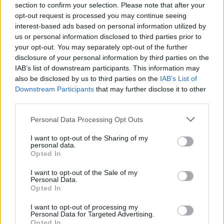
section to confirm your selection. Please note that after your
opt-out request is processed you may continue seeing
interest-based ads based on personal information utilized by
us or personal information disclosed to third parties prior to
your opt-out. You may separately opt-out of the further
disclosure of your personal information by third parties on the
IAB’s list of downstream participants. This information may
also be disclosed by us to third parties on the
IAB’s List of
Downstream Participants
that may further disclose it to other
third parties.
Personal Data Processing Opt Outs
I want to opt-out of the Sharing of my
personal data.
Μυστράς: 11 μήνες με αναστολή στον 55χρονο
Opted In
για την ψευδή κατάθεση – Αφέθηκε
ελεύθερος
I want to opt-out of the Sale of my
Personal Data.
07/08/2026 14:21
Opted In
I want to opt-out of processing my
Personal Data for Targeted Advertising.
Opted In