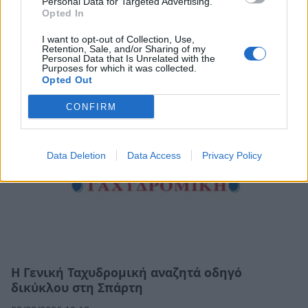
Personal Data for Targeted Advertising.
Προαστιακός: Προχωρά η επέκταση της
Opted In
γραμμής προς το Λουτράκι – Οι νέοι σταθμοί
(video)
I want to opt-out of Collection, Use,
Retention, Sale, and/or Sharing of my
08/08/2026 11:34
Personal Data that Is Unrelated with the
Purposes for which it was collected.
Opted Out
CONFIRM
Data Deletion
Data Access
Privacy Policy
Η Γενική Ταχυδρομική αναζητά οδηγό
δικύκλου στη Σπάρτη