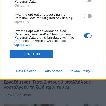
γλιτώσουν τα πρόστιμα
Personal Data.
Opted In
01/08/2026 10:05
I want to opt-out of processing my
Personal Data for Targeted Advertising.
Opted In
I want to opt-out of Collection, Use,
Retention, Sale, and/or Sharing of my
Personal Data that Is Unrelated with the
Purposes for which it was collected.
Opted Out
CONFIRM
Data Deletion
Data Access
Privacy Policy
Εργαζόμενοι: Γιατί 2 στους 3 υπαλλήλους
νοσταλγούν τη ζωή πριν την ΑΙ
31/07/2026 16:05