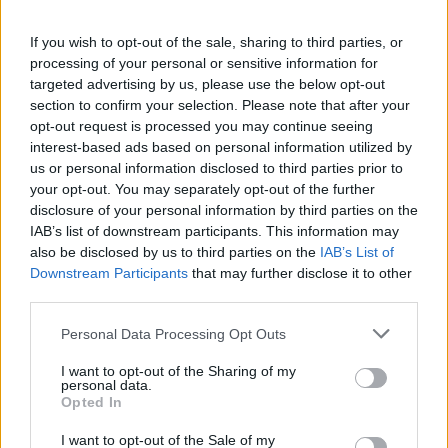
If you wish to opt-out of the sale, sharing to third parties, or
Η MOLON LAVE αναζητά υπεύθυνο βάρδιας
processing of your personal or sensitive information for
targeted advertising by us, please use the below opt-out
01/08/2026 19:15
section to confirm your selection. Please note that after your
opt-out request is processed you may continue seeing
interest-based ads based on personal information utilized by
us or personal information disclosed to third parties prior to
your opt-out. You may separately opt-out of the further
disclosure of your personal information by third parties on the
IAB’s list of downstream participants. This information may
also be disclosed by us to third parties on the
IAB’s List of
Downstream Participants
that may further disclose it to other
third parties.
Personal Data Processing Opt Outs
I want to opt-out of the Sharing of my
personal data.
«Εργαζόμενοι σε φέρετρα, πελάτες σε
Opted In
ξαπλώστρες»: Τα κόλπα των εργοδοτών για να
I want to opt-out of the Sale of my