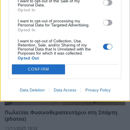
I want to opt-out of the Sale of my
Personal Data.
Σπάρτη: Πωλείται η επιχείρηση «Χρόνος -
Opted In
Καλλιτεχνικό Βιβλιοπωλείο»
I want to opt-out of processing my
07/03/2026 20:05
Personal Data for Targeted Advertising.
Opted In
I want to opt-out of Collection, Use,
Retention, Sale, and/or Sharing of my
Personal Data that Is Unrelated with the
Purposes for which it was collected.
Opted Out
CONFIRM
Data Deletion
Data Access
Privacy Policy
Πωλείται Φυσικοθεραπευτήριο στη Σπάρτη
(photos)
11/11/2025 18:02