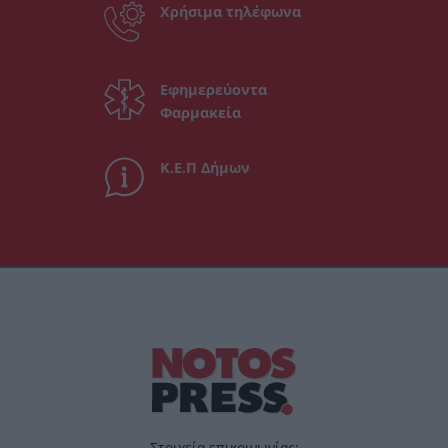
Χρήσιμα τηλέφωνα
Εφημερεύοντα
Φαρμακεία
Κ.Ε.Π Δήμων
Στοιχεία επικοινωνίας: