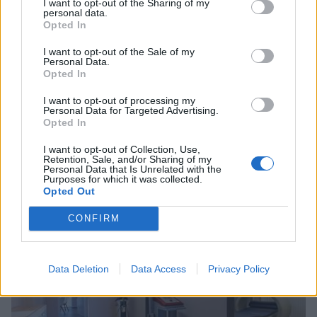
I want to opt-out of the Sharing of my
personal data.
Opted In
I want to opt-out of the Sale of my
Personal Data.
Opted In
I want to opt-out of processing my
Personal Data for Targeted Advertising.
Opted In
I want to opt-out of Collection, Use,
Σπάρτη: Πωλείται η επιχείρηση «Χρόνος -
Retention, Sale, and/or Sharing of my
Καλλιτεχνικό Βιβλιοπωλείο»
Personal Data that Is Unrelated with the
Purposes for which it was collected.
Opted Out
07/03/2026 20:05
CONFIRM
Data Deletion
Data Access
Privacy Policy