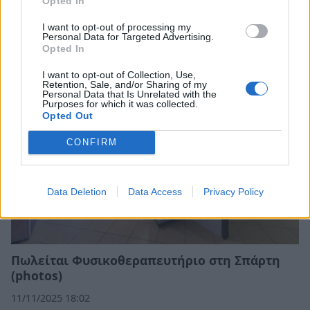
Opted In
Σπάρτη: Πωλείται η επιχείρηση «Χρόνος -
Καλλιτεχνικό Βιβλιοπωλείο»
I want to opt-out of processing my
Personal Data for Targeted Advertising.
07/03/2026 20:05
Opted In
I want to opt-out of Collection, Use,
Retention, Sale, and/or Sharing of my
Personal Data that Is Unrelated with the
Purposes for which it was collected.
Opted Out
CONFIRM
Data Deletion
Data Access
Privacy Policy
Πωλείται Φυσικοθεραπευτήριο στη Σπάρτη
(photos)
11/11/2025 18:02