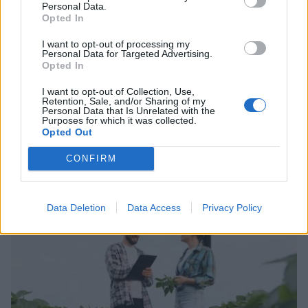
Personal Data.
Opted In
I want to opt-out of processing my
Personal Data for Targeted Advertising.
Opted In
I want to opt-out of Collection, Use,
Retention, Sale, and/or Sharing of my
Personal Data that Is Unrelated with the
Purposes for which it was collected.
Θέσεις εργασίας από τη ΒΙΟΜΕΚ ΒΛΑΧΑΚΗΣ σε
Opted Out
Σπάρτη και Τρίπολη
CONFIRM
05/08/2026 11:34
Data Deletion
Data Access
Privacy Policy