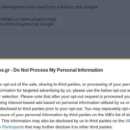
 Notospress όταν αναζητάς ειδήσεις στη Google
οσθήκη ως προτιμώμενη πηγή
τα αποτελέσματα της Google
ενοικιάζεται Ισόγειος, δίχωρος
s.gr -
Do Not Process My Personal Information
 κατάσταση, διαθέτει εξοπλισμό σε
θήκες - φωτοτυπικό ψηφιακό μηχάνημα - Η/Υ -
to opt-out of the sale, sharing to third parties, or processing of your per
anner - καταστροφέα εγγράφων - τηλεόραση -
formation for targeted advertising by us, please use the below opt-out s
r selection. Please note that after your opt-out request is processed y
 χωρίς τον εξοπλισμό. Ο χώρος διαθέτει
eing interest-based ads based on personal information utilized by us or
ή πώλησης 40.000 ευρώ & Ενοικίασης 250
disclosed to third parties prior to your opt-out. You may separately opt-
losure of your personal information by third parties on the IAB’s list of
. This information may also be disclosed by us to third parties on the
IA
Participants
that may further disclose it to other third parties.