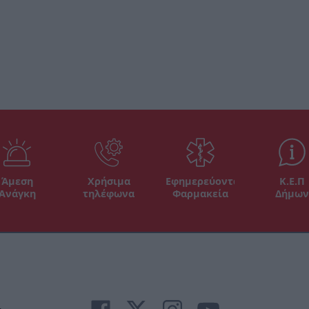
Άμεση
Χρήσιμα
Εφημερεύοντα
Κ.Ε.Π
Ανάγκη
τηλέφωνα
Φαρμακεία
Δήμων