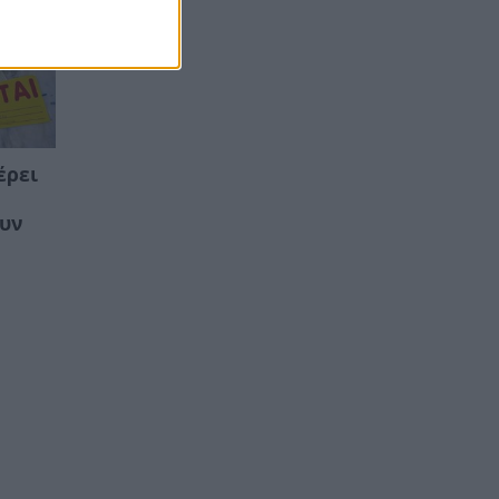
έρει
ουν