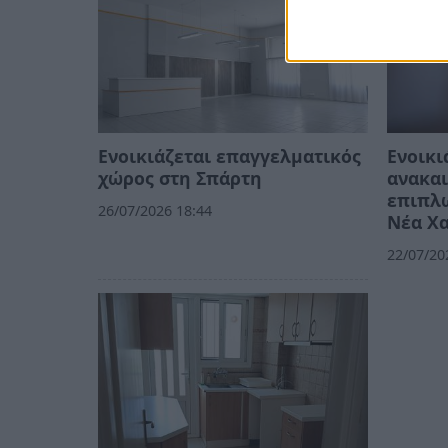
Ενοικιάζεται επαγγελματικός
Ενοικι
χώρος στη Σπάρτη
ανακαι
επιπλ
26/07/2026 18:44
Νέα Χ
22/07/20