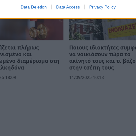
Data Deletion
Data Access
Privacy Policy
άζεται πλήρως
Ποιους ιδιοκτήτες συμφ
νισμένο και
να νοικιάσουν τώρα το
ωμένο διαμέρισμα στη
ακίνητό τους και τι βάζ
αλκηδόνα
στην τσέπη τους
26 18:09
11/09/2025 10:18