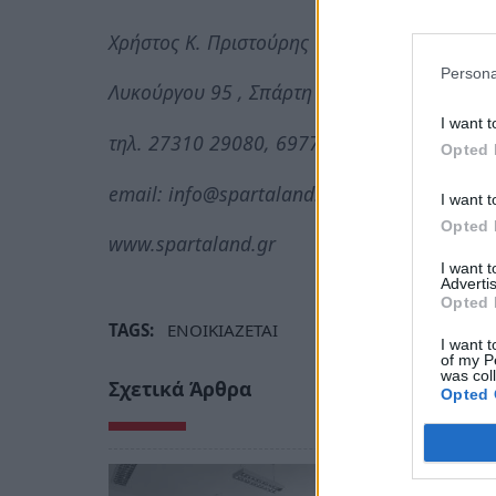
Χρήστος Κ. Πριστούρης
Persona
Λυκούργου 95 , Σπάρτη
I want t
τηλ. 27310 29080, 6977617555
Opted 
email: info@spartaland.gr
I want t
Opted 
www.spartaland.gr
I want 
Advertis
Opted 
TAGS:
ΕΝΟΙΚΙΑΖΕΤΑΙ
I want t
of my P
was col
Σχετικά Άρθρα
Opted 