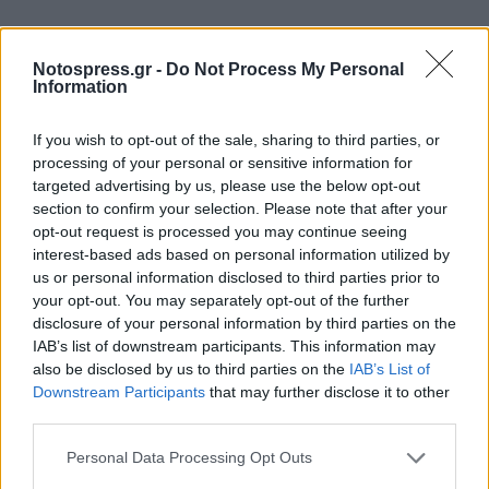
Οι πάροχες γυναίκες, οι δήθεν μητέρες και οι
ομόφυλοι δήθεν γονείς, θα ήταν περισσότερο
Notospress.gr -
Do Not Process My Personal
Information
ανεκτοί, εάν έμεναν περιορισμένοι στις
προσωπικές τους αδυναμίες. Θα υπήρχε τότε, η
If you wish to opt-out of the sale, sharing to third parties, or
ελπίδα της μεταμέλειας και της διόρθωσης, και
processing of your personal or sensitive information for
targeted advertising by us, please use the below opt-out
να σταματήσει, ως εκεί, το ηθικώς
section to confirm your selection. Please note that after your
διαιωνιζόμενο κακό. Οι επιμένοντες στο
γάμο
opt-out request is processed you may continue seeing
και την
οικογένεια
των παράνομων ζευγαριών και
interest-based ads based on personal information utilized by
us or personal information disclosed to third parties prior to
των ομόφυλων συμβιούντων ατόμων, που
your opt-out. You may separately opt-out of the further
συμφωνούν με ξένες παράνομες γυναίκες, να
disclosure of your personal information by third parties on the
τους γεννήσουν παιδιά, είναι μια
βόμβα
IAB’s list of downstream participants. This information may
also be disclosed by us to third parties on the
IAB’s List of
ανηθικότητας
,
μέσα στην κοινωνία, με θύματα,
Downstream Participants
that may further disclose it to other
τους ίδιους τους επιθυμούντες κάτι τέτοιο, αλλά
third parties.
και αθώες ανθρώπινες υπάρξεις, που θα
Personal Data Processing Opt Outs
γεννηθούν από αυτό το παράνομο και ανήθικο