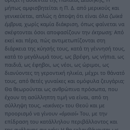
μήπως αμφισβητείται η Π. Δ. από μερικούς και
γενικεύεται, απλώς η άποψη ότι είναι όλα
ζωϊκά
έμβρυα,
χωρίς καμία διάκριση, όπως φαίνεται να
σκέφτονται όσοι αποφασίζουν την
έκτρωση;
Από
εκεί και πέρα, πώς αντιμετωπίζονται στη
διάρκεια της κύησής τους, κατά τη γέννησή τους,
κατά το μεγάλωμά τους, ως βρέφη, ως νήπια, ως
παιδιά, ως έφηβοι, ως νέοι, ως ώριμοι, ως
διανύοντες τη γεροντική ηλικία, μέχρι το θάνατό
τους, από θετές γυναίκες και ομόφυλα ζευγάρια;
Θα θεωρούνται ως ανθρώπινα πρόσωπα, που
έχουν τη ασύλληπτη τιμή να είναι, από τη
σύλληψη τους,
«εικόνες»
του Θεού και με
προορισμό να γίνουν
«όμοιοί»
Του, με την
επίδραση του κατάλληλου περιβάλλοντος και
της ανάλογης αγωγής; Η θα εκλαμβάνονται ως