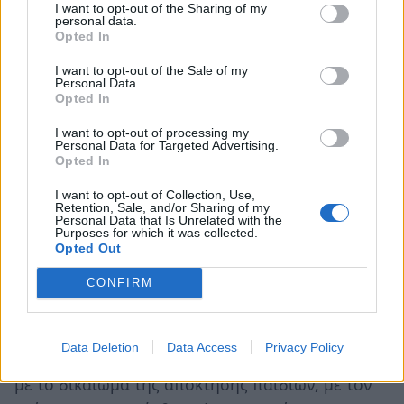
σύμπλεγμα ανθρώπων. Τέτοιους
«γάμους»
και
I want to opt-out of the Sharing of my
personal data.
τέτοιες
«οικογένειες»
θέλουν τα παράνομα
Opted In
ζευγάρια και οι ομοφυλόφιλοι που συμβιώνουν.
I want to opt-out of the Sale of my
Πολλοί από αυτούς, επιδιώκουν να
Personal Data.
Opted In
αναγνωριστεί και νομικώς ο
«γάμος»
τους,
προφανώς για να καρπώνονται τα εξ αυτού
I want to opt-out of processing my
Personal Data for Targeted Advertising.
προνόμια. Και το χειρότερο, οι διάφορες
Opted In
πολιτισμένες και μη, χώρες, έχουν ήδη
I want to opt-out of Collection, Use,
υιοθετήσει τέτοιους γάμους και τέτοιες
Retention, Sale, and/or Sharing of my
Personal Data that Is Unrelated with the
οικογένειες, ενθαρρύνοντας και τη δική μας
Purposes for which it was collected.
Opted Out
Κυβέρνηση, και κατόπιν πιέσεως και των άμεσα
ενδιαφερομένων, να πράξει το ίδιο. Επίκειται,
CONFIRM
δυστυχώς, η αναγνώριση του γάμου και της
οικογένειας των ομοφυλοφίλων, όπως
Data Deletion
Data Access
Privacy Policy
πληροφορούμαστε από τα μέσα ενημέρωσης και
με το δικαίωμα της απόκτησης παιδιών, με τον