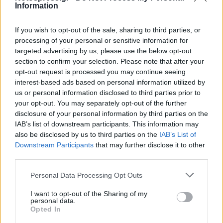
Information
της Επιδαύρου. Δηλαδή πλέον του 90% των
επισκεπτών σε τρία μουσεία -αρχαιολογικούς
If you wish to opt-out of the sale, sharing to third parties, or
χώρους superstar και ελάχιστοι επισκέπτες σε
processing of your personal or sensitive information for
ένα τεράστιο πλέγμα αρχαιολογικών χώρων και
targeted advertising by us, please use the below opt-out
section to confirm your selection. Please note that after your
μουσείων που κατανέμονται σε όλες σχεδόν της
opt-out request is processed you may continue seeing
γεωγραφικές ενότητες της χώρας μας .
interest-based ads based on personal information utilized by
us or personal information disclosed to third parties prior to
Πώς μπορούμε να επιτύχουμε μια μεγαλύτερη
your opt-out. You may separately opt-out of the further
disclosure of your personal information by third parties on the
ισορροπία τόσο μεταξύ των διαφορετικών
IAB’s list of downstream participants. This information may
προορισμών όσο και εντός αυτών, καθ' ην
also be disclosed by us to third parties on the
IAB’s List of
στιγμήν γνωρίζουμε ότι οι τουρίστες δεν
Downstream Participants
that may further disclose it to other
third parties.
κατανέμονται και δεν κατευθύνονται από ένα
κεντρικό σχεδιασμό. Μια λογική θα ήταν αυτή η
Personal Data Processing Opt Outs
μέθοδος που προτείνεται από τους Richard H.
I want to opt-out of the Sharing of my
Thaler και Cass R. Sunstein στο βιβλίο τους
personal data.
Opted In
“Nudge, the Gentle Push” (2008). Μια