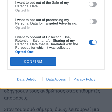
συναρπαστική στρατηγική που ο Ομπάμα την
I want to opt-out of the Sale of my
Personal Data.
είχε χρησιμοποιήσει με την κυβέρνησή του σε
Opted In
πολλούς τομείς.
I want to opt-out of processing my
Personal Data for Targeted Advertising.
Είναι μια προσέγγιση που βασίζεται στη
Opted In
συμπεριφορική οικονομία και ψυχολογία που
I want to opt-out of Collection, Use,
Retention, Sale, and/or Sharing of my
στοχεύει να επηρεάσει τις επιλογές και τις
Personal Data that Is Unrelated with the
Purposes for which it was collected.
συμπεριφορές των ανθρώπων με λεπτό και
Opted Out
θετικό τρόπο, χωρίς να καταφεύγει σε
CONFIRM
καταναγκασμό ή υποχρεωτικές διατάξεις.
Εκμεταλλεύεται την έννοια των ωθήσεων,
δηλαδή μικρές αλλαγές στην προσφορά και την
Data Deletion
Data Access
Privacy Policy
παρουσίαση επιλογών που μπορούν να
οδηγήσουν τους ανθρώπους στις επιθυμητές
αποφάσεις.
Στον τουρισμό σήμερα, όμως, λειτουργεί μια