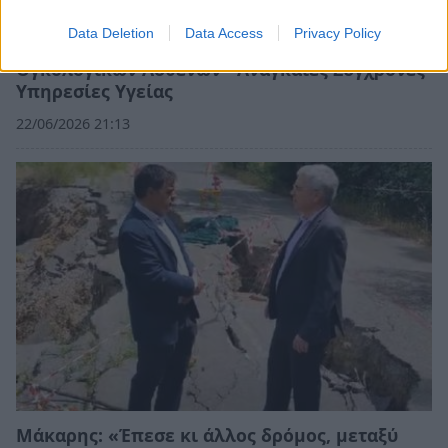
Data Deletion
Data Access
Privacy Policy
Πελοπόννησος: Τέλος στον «Γολγοθά» των
Ογκολογικών Ασθενών - Αναγκαίες Σύγχρονες
Υπηρεσίες Υγείας
22/06/2026 21:13
Μάκαρης: «Έπεσε κι άλλος δρόμος, μεταξύ