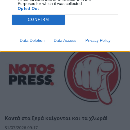
Purposes for which it was collected.
Opted Out
Σχετικά Άρθρα
CONFIRM
Data Deletion
Data Access
Privacy Policy
Κοντά στα ξερά καίγονται και τα χλωρά!
31/07/2026 09:17