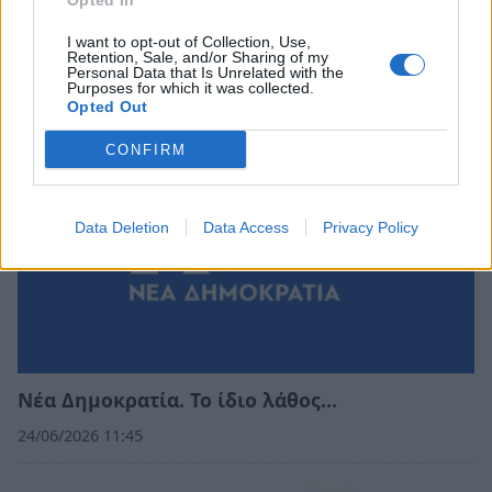
Opted In
Η «think tank των πούρων»!
I want to opt-out of Collection, Use,
02/07/2026 08:55
Retention, Sale, and/or Sharing of my
Personal Data that Is Unrelated with the
Purposes for which it was collected.
Opted Out
CONFIRM
Data Deletion
Data Access
Privacy Policy
Νέα Δημοκρατία. Το ίδιο λάθος…
24/06/2026 11:45