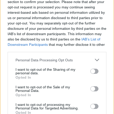
section to confirm your selection. Please note that after your
Αν κάποιοι με αφορμή αυτή την επιλογή μου,
opt-out request is processed you may continue seeing
δεν δίστασαν να εκβιάσουν, το παιδί μου, αλλά
interest-based ads based on personal information utilized by
us or personal information disclosed to third parties prior to
ακόμα παραπάνω και την ίδια τη θρησκευτική
your opt-out. You may separately opt-out of the further
μου συνείδηση (άκουσον – άκουσον), λυπάμαι
disclosure of your personal information by third parties on the
γιατί η μικροψυχία τους δεν ταιριάζει σε
IAB’s list of downstream participants. This information may
also be disclosed by us to third parties on the
IAB’s List of
αληθινούς Σπαρτιάτες.
Downstream Participants
that may further disclose it to other
third parties.
Ελπίζω τώρα που κατακάθεται ο «κουρνιαχτός»
Personal Data Processing Opt Outs
να βρουν όλοι την ψυχραιμία τους και όλοι μαζί
να δουλέψουμε επιτέλους για το καλό του
I want to opt-out of the Sharing of my
personal data.
Δήμου μας.
Opted In
Και φυσικά ας κρατήσουμε όλοι τον πολιτικό
I want to opt-out of the Sale of my
μας πολιτισμό, πράγμα που σημαίνει ότι
Personal Data.
Opted In
κάποιοι δεν πρέπει να φτύνουν εκεί που
έγλυφαν 4 χρόνια τώρα, ούτε να γλύφουν εκεί
I want to opt-out of processing my
Personal Data for Targeted Advertising.
που έφτυναν μέχρι τις 25 Μαίου.
Opted In