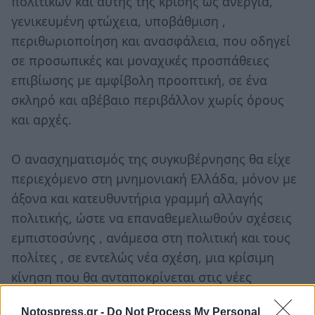
πολιτικών και αυτής της κρίσης ως ανεργία,
γενικευμένη φτώχεια, υποβάθμιση ,
περιθωριοποίηση και ανασφάλεια, που οδηγεί
σε προσωπικές και μοναχικές προσπάθειες
επιβίωσης με αμφίβολη προοπτική, σε ένα
σκληρό και αβέβαιο περιβάλλον χωρίς όρους
και αρχές.
Ο ανασχηματισμός της συγκυβέρνησης θα είχε
περιεχόμενο στη μνημονιακή Ελλάδα, μόνον με
άξονα και κατευθυντήρια γραμμή αλλαγής
πολιτικής, ώστε να επαναθεμελιωθούν σχέσεις
εμπιστοσύνης , ανάμεσα στη πολιτική και τους
πολίτες , σε εντελώς νέα σχέση, μια κρίσιμη
κίνηση που θα ανταποκρίνεται στις νέες
απαιτήσεις και τις νέες ελπίδες που προσδοκά ο
Notospress.gr -
Do Not Process My Personal