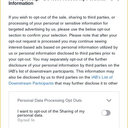
κόσμος μας.
Information
Και κυρίως που θα απορρίπτει στη πράξη
παρακμιακές λογικές που δεν έχουν να
If you wish to opt-out of the sale, sharing to third parties, or
processing of your personal or sensitive information for
προσφέρουν τίποτα στην κοινωνία που
targeted advertising by us, please use the below opt-out
καταλαβαίνει με το δικό της αλάνθαστο κριτήριο
section to confirm your selection. Please note that after your
τη κρίση αντιπροσώπευσης που υπάρχει
opt-out request is processed you may continue seeing
interest-based ads based on personal information utilized by
σήμερα.
us or personal information disclosed to third parties prior to
your opt-out. You may separately opt-out of the further
Ιστορικά έχει καταδειχθεί ότι ο εκσυγχρονισμός,
disclosure of your personal information by third parties on the
IAB’s list of downstream participants. This information may
η ανάπτυξη και η ανασυγκρότηση αυτού του
also be disclosed by us to third parties on the
IAB’s List of
τόπου δεν κατακτιούνται με επιθέσεις εναντίον
Downstream Participants
that may further disclose it to other
των θεσμών και των δικαιωμάτων των πολιτών,
third parties.
με διάρρηξη του παραγωγικού ιστού και τον
Personal Data Processing Opt Outs
αφελληνισμό της παραγωγικής βάσης της
I want to opt-out of the Sharing of my
οικονομίας, με επίδειξη κοινωνικής
personal data.
σκληρότητας και κοινωνικής αδικίας.
Opted In