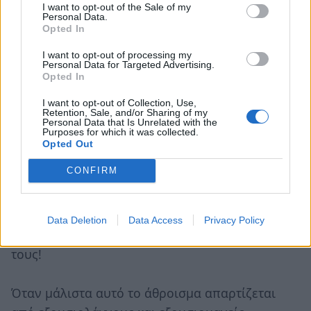
I want to opt-out of the Sale of my
Personal Data.
Και εν κατακλείδι όλες οι ενέργειες φυγής προς
Opted In
τα εμπρός , θα πρέπει να λαμβάνουν υπόψη
I want to opt-out of processing my
τους μια αναντικατάστατη παράμετρο , δηλαδή ,
Personal Data for Targeted Advertising.
Opted In
ότι σε καμία περίπτωση δεν πρέπει να
υπονομεύεται αλλά και να μην υποθηκεύεται το
I want to opt-out of Collection, Use,
Retention, Sale, and/or Sharing of my
παρόν και το μέλλον της νέας γενιάς και των
Personal Data that Is Unrelated with the
Purposes for which it was collected.
νέων ανθρώπων.
Opted Out
Να γιατί η αλλαγή των προσώπων από μόνη της
CONFIRM
δεν μπορεί να προσφέρει τίποτα σε μια
αιμορραγούσα κοινωνία, όταν μάλιστα αυτά τα
πρόσωπα έχουν τις ιστορικές ευθύνες τους για
Data Deletion
Data Access
Privacy Policy
τα αποτελέσματα των λανθασμένων πολιτικών
τους!
Όταν μάλιστα αυτό το άθροισμα απαρτίζεται