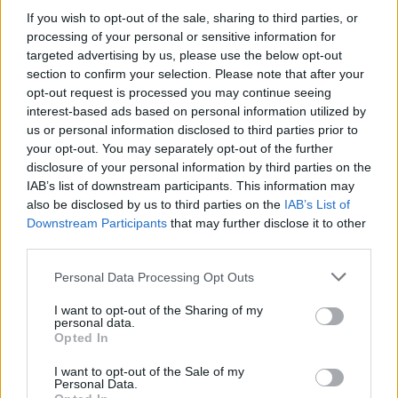
σύγχρονου τρόπου ζωής, της τεχνολογίας και
If you wish to opt-out of the sale, sharing to third parties, or
της ελευθερίας έκφρασης του δυτικού
processing of your personal or sensitive information for
targeted advertising by us, please use the below opt-out
πολιτισμού.
section to confirm your selection. Please note that after your
opt-out request is processed you may continue seeing
Κάτι πρέπει να αλλάξει σε αυτή την υποκριτική,
interest-based ads based on personal information utilized by
us or personal information disclosed to third parties prior to
αυτάρεσκη και ανάλγητη κοινωνία. Είτε θα πάμε
your opt-out. You may separately opt-out of the further
τώρα ένα βήμα μπροστά αλλάζοντας τα πάντα,
disclosure of your personal information by third parties on the
είτε θα παραμείνουμε εσαεί ερμαφρόδιτοι και
IAB’s list of downstream participants. This information may
also be disclosed by us to third parties on the
IAB’s List of
μαραζωμένοι.
Downstream Participants
that may further disclose it to other
third parties.
Η ζωή είναι πολύ μικρή για να είναι μίζερη και
Personal Data Processing Opt Outs
δυστυχισμένη.
I want to opt-out of the Sharing of my
personal data.
Και ούτε χρειαζόμαστε πολλά χρήματα για να
Opted In
περάσουμε ανθρώπινα και καλά.
I want to opt-out of the Sale of my
Personal Data.