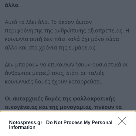
άλλο
.
Αυτό τα λέει όλα. Το άκρον άωτον
περιφρόνησης της ανθρώπινης αξιοπρέπειας. Η
κοινωνία αυτή δεν πάει καλά όχι μόνο τώρα
αλλά και στα χρόνια της ευμάρειας.
Δεν μπορούν να επικοινωνήσουν ουσιαστικά οι
άνθρωποι μεταξύ τους, διότι οι παλιές
κοινωνικές δομές έχουν καταρρεύσει.
Οι αυταρχικές δομές της φαλλοκρατικής
οικογένειας και της μονογαμίας, πνέουν τα
λοίσθια. Φυλλορροούν. Δεν πάνε άλλο.
Notospress.gr -
Do Not Process My Personal
Information
Διότι δεν ανταποκρίνονται στα στάνταρτ του