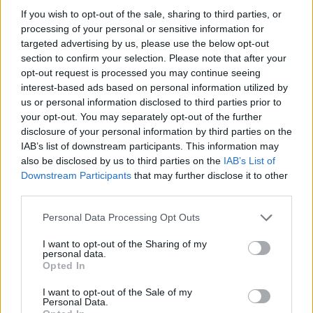
πραγμάτων καλούμαστε όλοι οι πολίτες να
If you wish to opt-out of the sale, sharing to third parties, or
κρατήσουμε μια υπεύθυνη στάση. Σε μια
processing of your personal or sensitive information for
κοινωνία που αρνείται ή αδυνατεί να μεταφέρει
targeted advertising by us, please use the below opt-out
section to confirm your selection. Please note that after your
στις επόμενες γενεές τους άφθαρτους νόμους
opt-out request is processed you may continue seeing
που κληρονόμησε, έχουμε χρέος να πάρουμε ο
interest-based ads based on personal information utilized by
καθένας στην πλάτη του το φορτίο που του
us or personal information disclosed to third parties prior to
your opt-out. You may separately opt-out of the further
αναλογεί. Και πρώτα απ’ όλα ο κάθε πολίτης
disclosure of your personal information by third parties on the
πρέπει να κάνει την αυτοκριτική του. Να γυρίσει
IAB’s list of downstream participants. This information may
στον ίδιο του τον εαυτό και να δεί τα πάθη που
also be disclosed by us to third parties on the
IAB’s List of
Downstream Participants
that may further disclose it to other
καθημερινά εκλύει στην κοινωνία που κινείται.
third parties.
Να προσπαθεί να είναι καθημερινά ήρεμος σε
Personal Data Processing Opt Outs
έκφραση και κίνηση. Να περνά το κατώφλι της
πόρτας με ευγενικό λόγο και χαμογελαστή
I want to opt-out of the Sharing of my
personal data.
έκφραση. Να βγάζει την «καλημέρα» αβίαστα
Opted In
από τα χείλη του, αποβάλλοντας ταυτόχρονα με
I want to opt-out of the Sale of my
αυτή στοιχεία ζήλιας και αντιπάθειας.
Personal Data.