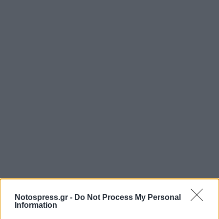
Notospress.gr -
Do Not Process My Personal
Information
Σε αυτή την περίεργα εξελισσόμενη πορεία των