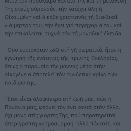
Μετά τόν πρόσκαιρο θάνατό Της καί τή μετάθεσή
Της στούς οὐρανούς, τήν κατέχει ὅλη ἡ
Οἰκουμένη καί ὁ κάθε χριστιανός τή διεκδικεῖ
γιά μητέρα του, τήν ἔχει γιά παρηγοριά του καί
τήν ἐπικαλεῖται συχνά σάν τή μοναδική ἐλπίδα.
῞Οσο εὑρισκόταν ἐδῶ στή γῆ σωματικά, ἦταν ἡ
ἐγγύηση τῆς ἑνότητος τῆς πρώτης ᾿Εκκλησίας,
ὅπως ἡ παρουσία τῆς μάννας μέσα στήν
οἰκογένεια ἀποτελεῖ τόν συνδετικό κρίκο τῶν
παιδιῶν της.
῎Ετσι εἶναι ὁλοφάνερο στή ζωή μας, πώς ἡ
Παναγία μας, φέρνει τόν ἕνα κοντά στόν ἄλλο,
ὄχι μόνο στίς γιορτές Της, πού παρατηρεῖται
ἀπερίγραπτη κοσμοσυρροή, ἀλλά πάντοτε, καί