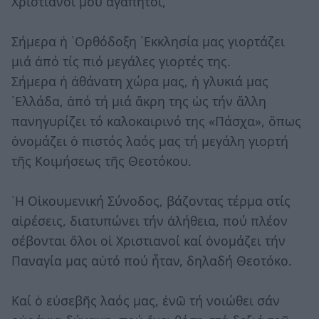
Χριστιανοί μου ἀγαπητοί,
Σήμερα ἡ ᾿Ορθόδοξη ᾿Εκκλησία μας γιορτάζει
μιά ἀπό τίς πιό μεγάλες γιορτές της.
Σήμερα ἡ ἀθάνατη χώρα μας, ἡ γλυκιά μας
῾Ελλάδα, ἀπό τή μιά ἄκρη της ὡς τήν ἄλλη
πανηγυρίζει τό καλοκαιρινό της «Πάσχα», ὅπως
ὀνομάζει ὁ πιστός λαός μας τή μεγάλη γιορτή
τῆς Κοιμήσεως τῆς Θεοτόκου.
῾Η Οἰκουμενική Σύνοδος, βάζοντας τέρμα στίς
αἱρέσεις, διατυπώνει τήν ἀλήθεια, πού πλέον
σέβονται ὅλοι οἱ Χριστιανοί καί ὀνομάζει τήν
Παναγία μας αὐτό πού ἦταν, δηλαδή Θεοτόκο.
Καί ὁ εὐσεβῆς λαός μας, ἐνῶ τή νοιώθει σάν