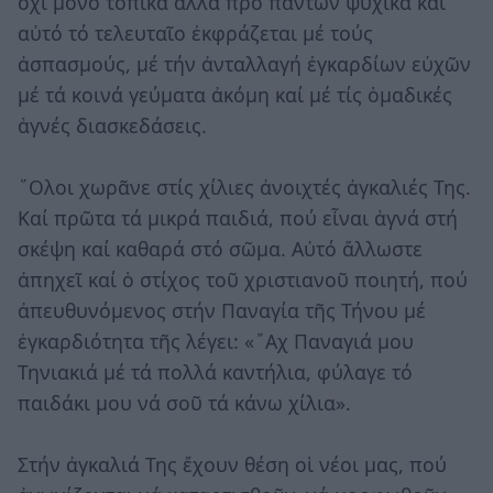
ὄχι μόνο τοπικά ἀλλά πρό πάντων ψυχικά καί
αὐτό τό τελευταῖο ἐκφράζεται μέ τούς
ἀσπασμούς, μέ τήν ἀνταλλαγή ἐγκαρδίων εὐχῶν
μέ τά κοινά γεύματα ἀκόμη καί μέ τίς ὁμαδικές
ἁγνές διασκεδάσεις.
῞Ολοι χωρᾶνε στίς χίλιες ἀνοιχτές ἀγκαλιές Της.
Καί πρῶτα τά μικρά παιδιά, πού εἶναι ἁγνά στή
σκέψη καί καθαρά στό σῶμα. Αὐτό ἄλλωστε
ἀπηχεῖ καί ὁ στίχος τοῦ χριστιανοῦ ποιητή, πού
ἀπευθυνόμενος στήν Παναγία τῆς Τήνου μέ
ἐγκαρδιότητα τῆς λέγει: «῎Αχ Παναγιά μου
Τηνιακιά μέ τά πολλά καντήλια, φύλαγε τό
παιδάκι μου νά σοῦ τά κάνω χίλια».
Στήν ἀγκαλιά Της ἔχουν θέση οἱ νέοι μας, πού