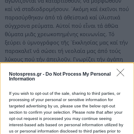
ἀγωνίζονται νά καταρτισθοῦν, νά μορφωθοῦν
καί νά σταδιοδρομήσουν. ᾿Ακόμη καί ἐκεῖνοι πού
παρασύρθηκαν ἀπό τά ἀθεϊστικά καί ὑλιστικά
σύγχρονα ρεύματα. Αὐτοί πού εἶναι τά ἀθῶα
θύματα μιᾶς χρεωκοπημένης κοινωνίας. Τό
ξεύρει ὁ ὑμνογράφος τῆς ᾿Εκκλησίας μας καί τήν
παρακαλεῖ νά σώσει τή νεολαία μας ἀπό τούς
λύκους πού τήν ἀπειλοῦν. Γνωρίζει τήν ἀγάπη
Της πρός τούς νέους μας καί ὁ ἱερός ποιητής
Notospress.gr -
Do Not Process My Personal
τοῦ ᾿Ακαθίστου ῞Υμνου καί γι᾿ αὐτό τήν ὀνομάζει
Information
προστατευτικό «τεῖχος τῶν παρθένων».
If you wish to opt-out of the sale, sharing to third parties, or
processing of your personal or sensitive information for
Στήν ἀγκαλιά Της εὑρίσκουν ξεκούραση οἱ
targeted advertising by us, please use the below opt-out
ὥριμοι ἄνθρωποι πού ἔχουν στά χέρια τους τήν
section to confirm your selection. Please note that after your
εὐθύνη τῆς οἰκογένειας. Μόνοι τους εἶναι
opt-out request is processed you may continue seeing
interest-based ads based on personal information utilized by
ἀδύνατο σέ τούτη τήν ἐποχή νά τά βγάλουν
us or personal information disclosed to third parties prior to