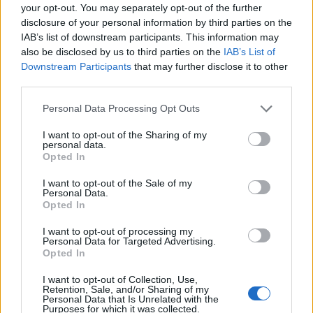
πέρα ὅσο νά τό θέλουν καί ὅσο νά προσπαθοῦν.
your opt-out. You may separately opt-out of the further
Μόνο ὁ Θεός καί ἡ Παναγία μας μποροῦν νά
disclosure of your personal information by third parties on the
IAB’s list of downstream participants. This information may
βοηθήσουν, ὥστε νά ξεπερνοῦν τίς δυσκολίες
also be disclosed by us to third parties on the
IAB’s List of
καί νά προχωροῦν χωρίς νά ἀποκάμουν, γι᾿ αὐτό
Downstream Participants
that may further disclose it to other
καί ἡ προσευχή τους εἶναι «Φθάσε, Παναγία
third parties.
μου» ἤ «῾Υπεραγία Θεοτόκε σῶσον ἡμᾶς».
Personal Data Processing Opt Outs
Στήν ἀγκαλιά Της εὑρίσκουν καταφύγιο καί
I want to opt-out of the Sharing of my
παίρνουν δύναμη οἱ ἀφοσιωμένοι στή λατρεία
personal data.
τοῦ Θεοῦ ῾Ιερεῖς καί Μοναχοί, γι᾿ αὐτό πάλι ὁ
Opted In
ὑμνογράφος τήν ὀνομάζει «καύχημα σεβάσμιον
I want to opt-out of the Sale of my
Personal Data.
῾Ιερέων εὐλαβῶν», ἐνῶ οἱ ἴδιοι εὐλαβικά
Opted In
ἀναφέρουν στίς ῾Ιερές ᾿Ακολουθίες τό ὀλιγότερο
I want to opt-out of processing my
45 φορές τό ὄνομά Της κάθε μέρα.
Personal Data for Targeted Advertising.
Opted In
᾿Ακόμη σέ μιά ἀπό τίς χίλιες ἀγκαλιές Της
I want to opt-out of Collection, Use,
Retention, Sale, and/or Sharing of my
μποροῦν νά καταφύγουν, νά ξεκουραστοῦν καί
Personal Data that Is Unrelated with the
Purposes for which it was collected.