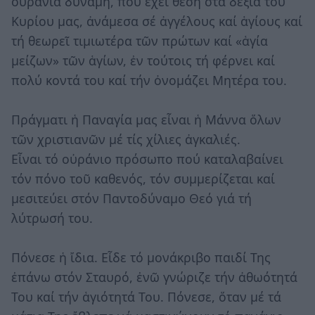
οὐράνια δύναμη, πού ἔχει θέση στά δεξιά τοῦ
Κυρίου μας, ἀνάμεσα σέ ἀγγέλους καί ἁγίους καί
τή θεωρεῖ τιμιωτέρα τῶν πρώτων καί «ἁγία
μείζων» τῶν ἁγίων, ἐν τούτοις τή φέρνει καί
πολύ κοντά του καί τήν ὀνομάζει Μητέρα του.
Πράγματι ἡ Παναγία μας εἶναι ἡ Μάννα ὅλων
τῶν χριστιανῶν μέ τίς χίλιες ἀγκαλιές.
Εἶναι τό οὐράνιο πρόσωπο πού καταλαβαίνει
τόν πόνο τοῦ καθενός, τόν συμμερίζεται καί
μεσιτεύει στόν Παντοδύναμο Θεό γιά τή
λύτρωσή του.
Πόνεσε ἡ ἴδια. Εἶδε τό μονάκριβο παιδί Της
ἐπάνω στόν Σταυρό, ἐνῶ γνώριζε τήν ἀθωότητά
Του καί τήν ἁγιότητά Του. Πόνεσε, ὅταν μέ τά