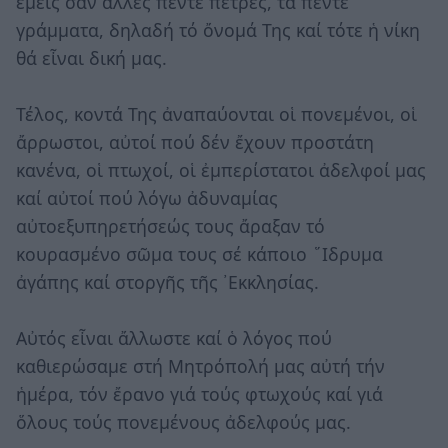
ἐμεῖς σάν ἄλλες πέντε πέτρες, τά πέντε
γράμματα, δηλαδή τό ὄνομά Της καί τότε ἡ νίκη
θά εἶναι δική μας.
Τέλος, κοντά Της ἀναπαύονται οἱ πονεμένοι, οἱ
ἄρρωστοι, αὐτοί πού δέν ἔχουν προστάτη
κανένα, οἱ πτωχοί, οἱ ἐμπερίστατοι ἀδελφοί μας
καί αὐτοί πού λόγω ἀδυναμίας
αὐτοεξυπηρετήσεώς τους ἄραξαν τό
κουρασμένο σῶμα τους σέ κάποιο ῞Ιδρυμα
ἀγάπης καί στοργῆς τῆς ᾿Εκκλησίας.
Αὐτός εἶναι ἄλλωστε καί ὁ λόγος πού
καθιερώσαμε στή Μητρόπολή μας αὐτή τήν
ἡμέρα, τόν ἔρανο γιά τούς φτωχούς καί γιά
ὅλους τούς πονεμένους ἀδελφούς μας.