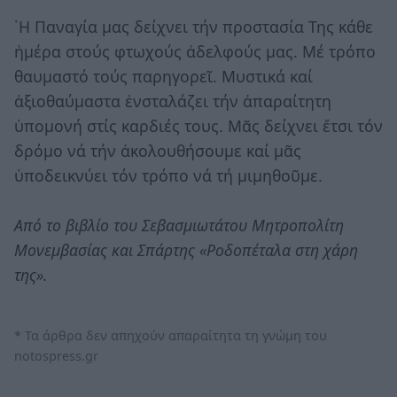
῾Η Παναγία μας δείχνει τήν προστασία Της κάθε
ἡμέρα στούς φτωχούς ἀδελφούς μας. Μέ τρόπο
θαυμαστό τούς παρηγορεῖ. Μυστικά καί
ἀξιοθαύμαστα ἐνσταλάζει τήν ἀπαραίτητη
ὑπομονή στίς καρδιές τους. Μᾶς δείχνει ἔτσι τόν
δρόμο νά τήν ἀκολουθήσουμε καί μᾶς
ὑποδεικνύει τόν τρόπο νά τή μιμηθοῦμε.
Από το βιβλίο του Σεβασμιωτάτου Μητροπολίτη
Μονεμβασίας και Σπάρτης «Ροδοπέταλα στη χάρη
της».
* Τα άρθρα δεν απηχούν απαραίτητα τη γνώμη του
notospress.gr