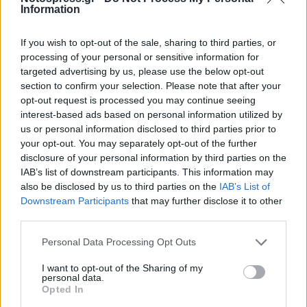
Information
If you wish to opt-out of the sale, sharing to third parties, or
processing of your personal or sensitive information for
Ο Καλλικράτης λοιπόν πρέπει να ολοκληρωθεί
targeted advertising by us, please use the below opt-out
και πρέπει να διασφαλίσει την υλοποίηση του
section to confirm your selection. Please note that after your
μοντέλου πολυεπίπεδης διακυβέρνησης. Πρέπει
opt-out request is processed you may continue seeing
interest-based ads based on personal information utilized by
να διασφαλίσει την συνοχή εφαρμογής των
us or personal information disclosed to third parties prior to
μεταρρυθμίσεων και την ανταγωνιστική
your opt-out. You may separately opt-out of the further
αλληλεγγύη μεταξύ των Περιφερειών της
disclosure of your personal information by third parties on the
IAB’s list of downstream participants. This information may
χώρας.Πρέπει να βάλει ένα φρένο στην
also be disclosed by us to third parties on the
IAB’s List of
κατασπατάληση των πόρων και την οργανωμένη
Downstream Participants
that may further disclose it to other
ρεμούλα συντεχνιακών ομάδων με πολιτικές
third parties.
προσβάσεις.
Personal Data Processing Opt Outs
Από το 1981 έως και το 2012, η Ελλάδα είχε
I want to opt-out of the Sharing of my
personal data.
έσοδα από τα διάφορα Ταμεία της Ευρωπαϊκής
Opted In
Ένωσης περί τα 216 δισεκατομμύρια ευρώ. Την