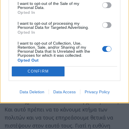
I want to opt-out of the Sale of my
ίδια περίοδο εισέρρευσαν 3,6 δισεκατομμύρια
Personal Data.
Opted In
ευρώ από δύο σταθεροποιητικά δάνεια, ενώ η
Ευρωπαϊκή Τράπεζα Επενδύσεων έδωσε 11,8
I want to opt-out of processing my
Personal Data for Targeted Advertising.
δισεκατομμύρια ευρώ επενδυτικά δάνεια.
Opted In
Προσθέτοντας και τα 240 δισεκατομμύρια ευρώ
I want to opt-out of Collection, Use,
καθαρό δανεισμό που εισέρευσε στην χώρα την
Retention, Sale, and/or Sharing of my
Personal Data that Is Unrelated with the
περίοδο 1981-2008 μπορούμε να αντιληφθούμε
Purposes for which it was collected.
Opted Out
τις πραγματικές διαστάσεις της κραιπάλης που
έφερε την χρεοκοπία. Κραιπάλη πολιτική,
CONFIRM
οικονομική και κοινωνική με θύμα τον άνθρωπο,
τον πολίτη τον ιδιώτη.
Data Deletion
Data Access
Privacy Policy
Εδώ και χρόνια λέω ότι δεν υπάρχουν μεσσίες.
Και αυτό πρέπει να το κάνουμε κτήμα των
πολιτών και να τους επηρεάσουμε θετικά να
πιστέψουν στον εαυτό τους. Γιατί η ευθύνη