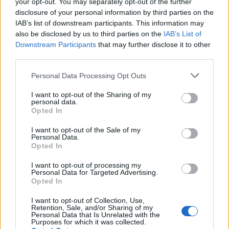
your opt-out. You may separately opt-out of the further
disclosure of your personal information by third parties on the
IAB’s list of downstream participants. This information may
also be disclosed by us to third parties on the
IAB’s List of
Downstream Participants
that may further disclose it to other
third parties.
Personal Data Processing Opt Outs
I want to opt-out of the Sharing of my
personal data.
Opted In
Η «think tank των πούρων»!
I want to opt-out of the Sale of my
Personal Data.
02/07/2026 08:55
Opted In
I want to opt-out of processing my
Personal Data for Targeted Advertising.
Opted In
I want to opt-out of Collection, Use,
Retention, Sale, and/or Sharing of my
Personal Data that Is Unrelated with the
Purposes for which it was collected.