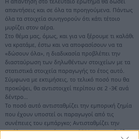
Η απάντηση στο τελευταίο ερώτημα θα δώσει
απαντήσεις και σε όλα τα προηγούμενα. Πάντως
όλα τα στοιχεία συνηγορούν ότι κάτι τέτοιο
μυρίζει στον αέρα.
Στο θέμα μας, όμως, και για να ξέρουμε τι καλάθι
να κρατάμε, έστω και να αποφασίσουν να τα
«δώσουν όλα», η διαδικασία προβλέπει την
διασταύρωση των δηλωθέντων στοιχείων με τα
στατιστικά στοιχεία παραγωγής το έτος αυτό.
Σύμφωνα με εκτιμήσεις, το τελικό ποσό που θα
προκύψει, θα αντιστοιχεί περίπου σε 2 -3€ ανά
δέντρο…
Το ποσό αυτό αντισταθμίζει την εμπορική ζημία
που έχουν υποστεί οι παραγωγοί από τις
συνέπειες του εμπάργκο; Αντισταθμίζει την
απώλεια παραγωγής για το 2011; Αντισταθμίζει