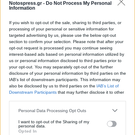
την τεράστια αύξηση του κόστους παραγωγής
Notospress.gr -
Do Not Process My Personal
Information
των τελευταίων χρόνων; Πρόκειται για ένα
μόνιμο μέτρο στήριξης του εισοδήματος του
If you wish to opt-out of the sale, sharing to third parties, or
παραγωγού που τόσο έχει πληγεί τα τελευταία
processing of your personal or sensitive information for
χρόνια;
targeted advertising by us, please use the below opt-out
section to confirm your selection. Please note that after your
opt-out request is processed you may continue seeing
Η απάντηση σε όλα τα παραπάνω ερωτήματα
interest-based ads based on personal information utilized by
είναι σίγουρα όχι.
us or personal information disclosed to third parties prior to
your opt-out. You may separately opt-out of the further
Τότε, γιατί θυμήθηκαν τώρα τον παγετό του
disclosure of your personal information by third parties on the
2011;
IAB’s list of downstream participants. This information may
also be disclosed by us to third parties on the
IAB’s List of
Downstream Participants
that may further disclose it to other
Η απάντηση είναι απλή και … προεκλογική: Να
third parties.
χτυπήσουν την πλάτη του αγρότη και να του
πουν, να, εμείς σε θυμηθήκαμε και τα
Personal Data Processing Opt Outs
(ξανά)δίνουμε όλα. Τώρα, την ώρα της κάλπης,
I want to opt-out of the Sharing of my
personal data.
δώσε και συ αυτό που πρέπει.
Opted In