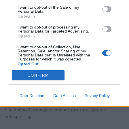
Το μόνο που ξεχνούν είναι ότι ο λαός έχει
I want to opt-out of the Sale of my
αποκτήσει πλέον, μνήμη. Το έργο το έχει
Personal Data.
Opted In
ξαναδεί και ξέρει ότι δεν έχει happy end.
Θυμάται τα «πακέτα Χατζιγάκη» και τα «Τσοβόλα
I want to opt-out of processing my
Personal Data for Targeted Advertising.
δώστα όλα» και βλέπει ποιος καλείται να
Opted In
πληρώσει το (προεκλογικό) μάρμαρο.
I want to opt-out of Collection, Use,
Retention, Sale, and/or Sharing of my
Personal Data that Is Unrelated with the
Τα παλιά, φτηνά κόλπα δεν πιάνουν πλέον. Η
Purposes for which it was collected.
Opted Out
ανατροπή του σάπιου και του χτεσινού έρχεται.
Καμία Μέρκελ δεν μπορεί πια να σώσει το
CONFIRM
καταρρέον κατεστημένο, όσα λόγια συμπάθειας
και αν ψελλίσει στο αξιολύπητο πρωθυπουργό.
Data Deletion
Data Access
Privacy Policy
* Τα άρθρα δεν απηχούν απαραίτητα τη γνώμη του
notospress.gr