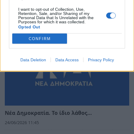
Η «think tank των πούρων»!
I want to opt-out of Collection, Use,
Retention, Sale, and/or Sharing of my
Personal Data that Is Unrelated with the
02/07/2026 08:55
Purposes for which it was collected.
Opted Out
CONFIRM
Data Deletion
Data Access
Privacy Policy
Νέα Δημοκρατία. Το ίδιο λάθος…
24/06/2026 11:45