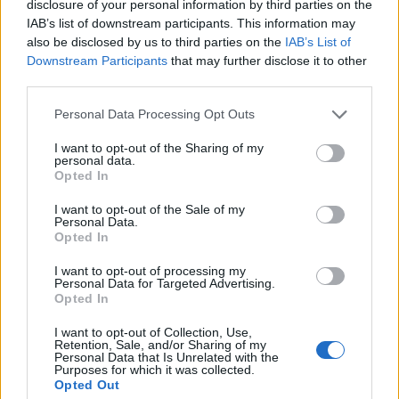
disclosure of your personal information by third parties on the
Όμως το Δικαστήριο των Ευρωπαϊκών
IAB’s list of downstream participants. This information may
also be disclosed by us to third parties on the
IAB’s List of
Κοινοτήτων μετά από προσφυγή της
Downstream Participants
that may further disclose it to other
Κυβέρνησης δικαίωσε, αρκετά αργότερα, το
third parties.
Δεκέμβρη του 2008 σχεδόν στο σύνολό του το
Personal Data Processing Opt Outs
νόμο για το βασικό μέτοχο.
I want to opt-out of the Sharing of my
personal data.
Η νέα Κυβέρνηση έχει δεσμευτεί ότι θα δοθούν
Opted In
οριστικές άδειες για τα ΜΜΕ μετά από
I want to opt-out of the Sale of my
διαγωνισμό και αξιολόγηση. Θα ακολουθήσει
Personal Data.
την επιταγή του Συντάγματος ή θα συντηρεί και
Opted In
έμμεσα θα στηρίζει τους καναλάρχες, οι οποίοι
I want to opt-out of processing my
Personal Data for Targeted Advertising.
αρνούνται να πληρώσουν; Θα κόψει τις
Opted In
διασυνδέσεις των ΜΜΕ με τους εργολάβους και
I want to opt-out of Collection, Use,
τους προμηθευτές του Δημοσίου; Θα αναδείξει
Retention, Sale, and/or Sharing of my
Personal Data that Is Unrelated with the
πώς εξυπηρετούνται τα τεράστια ποσά των
Purposes for which it was collected.
Opted Out
δανείων που κατά καιρούς έχουν δοθεί στους