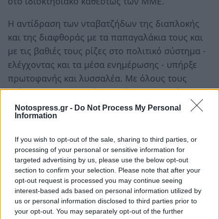
στο ιδιοκτησιακό καθεστώς των ΜΜΕ.
Η αντίδραση των νταβατζήδων της διαπλοκής
και της διαφθοράς με τα παπαγαλάκια τους και
με τις βαθιές τους ρίζες στο πολιτικό σύστημα -
ελέγχοντας και τα μέσα ενημέρωσης - υπήρξε
πρωτοφανής και λυσσαλέα. Με όλους τους
τρόπους και με αιχμή του δόρατος την τότε
αξιωματική αντιπολίτευση πολέμησαν την
Notospress.gr -
Do Not Process My Personal
Information
Κυβέρνηση και προσπάθησαν να καταργήσουν
το νόμο στην πράξη.
If you wish to opt-out of the sale, sharing to third parties, or
processing of your personal or sensitive information for
Μετά την ψήφιση του νόμου ο αρμόδιος
targeted advertising by us, please use the below opt-out
επίτροπος της Ε.Ε. απεφάνθη ότι ο νόμος δεν
section to confirm your selection. Please note that after your
opt-out request is processed you may continue seeing
είναι συμβατός με την πολιτική μας περί
interest-based ads based on personal information utilized by
ανταγωνισμού. Η ντόπια και η ευρωπαϊκή
us or personal information disclosed to third parties prior to
διαπλοκή είχαν θριαμβεύσει.
your opt-out. You may separately opt-out of the further