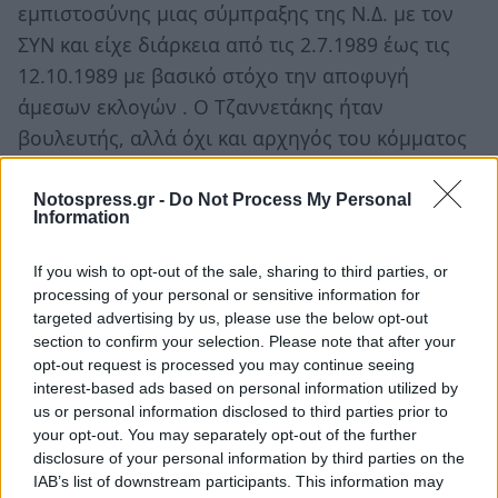
εμπιστοσύνης μιας σύμπραξης της Ν.Δ. με τον
ΣΥΝ και είχε διάρκεια από τις 2.7.1989 έως τις
12.10.1989 με βασικό στόχο την αποφυγή
άμεσων εκλογών . O Tζαννετάκης ήταν
βουλευτής, αλλά όχι και αρχηγός του κόμματος
της Ν.Δ.. Προτάθηκε και στηρίχθηκε ως
πρωθυπουργός από την "κοινή"
Notospress.gr -
Do Not Process My Personal
Information
κοινοβουλευτική ομάδα των Ν.Δ.-ΣΥΝ, στο
πλαίσιο της διερευνητικής εντολής που είχε
If you wish to opt-out of the sale, sharing to third parties, or
λάβει ο Κ. Μητσοτάκης ως αρχηγός του σχετικά
processing of your personal or sensitive information for
targeted advertising by us, please use the below opt-out
πλειοψηφούντος κόμματος. Το Σύνταγμα δεν
section to confirm your selection. Please note that after your
διευκρινίζει εάν στο πλαίσιο αυτής της εντολής
opt-out request is processed you may continue seeing
επιτρέπεται ο σχηματισμός κυβέρνησης με τον
interest-based ads based on personal information utilized by
us or personal information disclosed to third parties prior to
διορισμό πρωθυπουργού ατόμου διαφορετικού
your opt-out. You may separately opt-out of the further
από τον αρχηγό του κόμματος.
disclosure of your personal information by third parties on the
IAB’s list of downstream participants. This information may