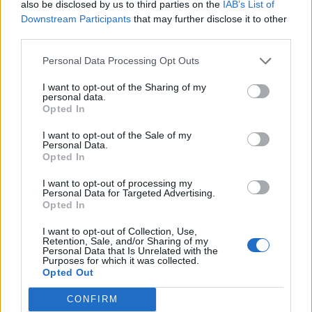
Μετά τις εκλογές του Νοέμβρη του 1989 που
also be disclosed by us to third parties on the
IAB’s List of
διεξήχθησαν επί της υπηρεσιακής Κυβερνήσεως
Downstream Participants
that may further disclose it to other
third parties.
Ι. Γρίβα και πάλι δεν υπήρξε αυτοδυναμία. Έτσι
τα τρία κόμματα συμφώνησαν να στηρίξουν μια
Personal Data Processing Opt Outs
"οικουμενική" κυβέρνηση με πρωθυπουργό τον
I want to opt-out of the Sharing of my
εξωκοινοβουλευτικό ακαδημαϊκό Ξενοφώντα
personal data.
Opted In
Ζολώτα, πρώην στέλεχος του Δ.Ν.Τ., διοικητή της
Τράπεζας της Ελλάδος και υπουργό
I want to opt-out of the Sale of my
Personal Data.
συντονισμού στην πρώτη μεταπολιτευτική
Opted In
κυβέρνηση "εθνικής ενότητας" του
I want to opt-out of processing my
Personal Data for Targeted Advertising.
Κ.Καραμανλή. Ήταν εξωκοινοβουλευτικός και
Opted In
δεν ήταν πρόεδρος ενός από τα τρία ανώτατα
I want to opt-out of Collection, Use,
δικαστήρια και η αποστολή της οικουμενικής
Retention, Sale, and/or Sharing of my
Personal Data that Is Unrelated with the
δεν ήταν (μόνον) να οδηγήσει τη χώρα σε
Purposes for which it was collected.
εκλογές.
Opted Out
CONFIRM
Η Κυβέρνηση Λουκά Παπαδήμου σχηματίστηκε