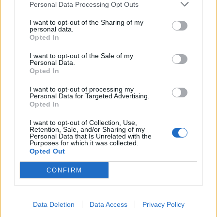
Personal Data Processing Opt Outs
Η ευρωπαϊκή ενοποίηση διαθέτει επομένως
αποσπασματικό χαρακτήρα υπό την έννοια της
I want to opt-out of the Sharing of my
personal data.
ύπαρξης ενός μεγάλου πολιτικού κενού της
Opted In
έλλειψης ενός ενιαίου ομοσπονδιακού
I want to opt-out of the Sale of my
ευρωπαϊκού κράτους πρόνοιας που θα
Personal Data.
Opted In
μπορούσε να μεσολαβήσει ρυθμιστικά και
εξομαλυντικά στα επιμέρους κράτη μέλη με
I want to opt-out of processing my
Personal Data for Targeted Advertising.
μέσα από μια ενιαία ομοσπονδιακή πολιτική
Opted In
τόσο στον δημοσιονομικό όσο και στον
I want to opt-out of Collection, Use,
κοινωνικοοικονομικό τομέα.
Retention, Sale, and/or Sharing of my
Personal Data that Is Unrelated with the
Purposes for which it was collected.
Ενώ λοιπόν η νομισματική ένωση από την
Opted Out
αφετηρία της διέθετε τον χαρακτήρα ενός
CONFIRM
πολιτικού εγχειρήματος σήμερα έλαβε τον
χαρακτήρα ενός τεχνοκρατικού
υπεροικοδομήματος στο οποίο τα πάντα
Data Deletion
Data Access
Privacy Policy