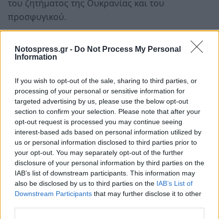
του ζητήματος της Ουκρανίας και του
προσφυγικού.
Η τάση επανεθνικοποίησης της ευρωπαϊκής
Notospress.gr -
Do Not Process My Personal
πολιτικής φαίνεται άλλωστε από την δημόσια
Information
κλιμακούμενη σύγκρουση μεταξύ των ηγετών
των κρατών. Αντί να γίνουν βήματα προς μία
If you wish to opt-out of the sale, sharing to third parties, or
processing of your personal or sensitive information for
ευρωπαϊκή ομοσπονδία κρατών δημιουργήθηκε
targeted advertising by us, please use the below opt-out
ένα πολύπλοκο σύστημα αμοιβαίων ελέγχων ,
section to confirm your selection. Please note that after your
κανόνων και κυρώσεων με βάση το οποίο τα
opt-out request is processed you may continue seeing
interest-based ads based on personal information utilized by
κράτη προβαίνουν συνεχείς σε αμοιβαίες
us or personal information disclosed to third parties prior to
επικρίσεις και καταδίκες . Το δυσλειτουργικό
your opt-out. You may separately opt-out of the further
ευρωπαϊκό πολιτικό οικοδόμημα δημιουργεί
disclosure of your personal information by third parties on the
IAB’s list of downstream participants. This information may
συνεχείς διχασμούς και δεν διευκολύνει πλέον
also be disclosed by us to third parties on the
IAB’s List of
τις συναινέσεις ελλείψει των απαραίτητων
Downstream Participants
that may further disclose it to other
δικλείδων ασφαλείας.
third parties.