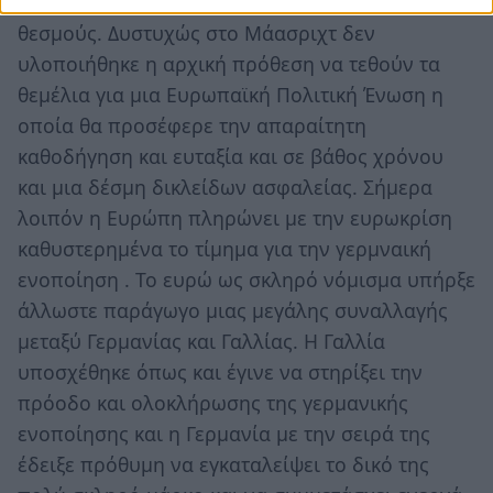
ελέγχονται από διαφανείς και παρασκηνιακούς
θεσμούς. Δυστυχώς στο Μάασριχτ δεν
υλοποιήθηκε η αρχική πρόθεση να τεθούν τα
θεμέλια για μια Ευρωπαϊκή Πολιτική Ένωση η
οποία θα προσέφερε την απαραίτητη
καθοδήγηση και ευταξία και σε βάθος χρόνου
και μια δέσμη δικλείδων ασφαλείας. Σήμερα
λοιπόν η Ευρώπη πληρώνει με την ευρωκρίση
καθυστερημένα το τίμημα για την γερμναική
ενοποίηση . Το ευρώ ως σκληρό νόμισμα υπήρξε
άλλωστε παράγωγο μιας μεγάλης συναλλαγής
μεταξύ Γερμανίας και Γαλλίας. Η Γαλλία
υποσχέθηκε όπως και έγινε να στηρίξει την
πρόοδο και ολοκλήρωσης της γερμανικής
ενοποίησης και η Γερμανία με την σειρά της
έδειξε πρόθυμη να εγκαταλείψει το δικό της