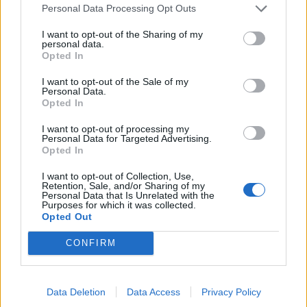
Η «think tank των πούρων»!
Personal Data Processing Opt Outs
02/07/2026 08:55
I want to opt-out of the Sharing of my
personal data.
Opted In
I want to opt-out of the Sale of my
Personal Data.
Opted In
I want to opt-out of processing my
Personal Data for Targeted Advertising.
Opted In
I want to opt-out of Collection, Use,
Retention, Sale, and/or Sharing of my
Personal Data that Is Unrelated with the
Purposes for which it was collected.
Opted Out
Νέα Δημοκρατία. Το ίδιο λάθος…
CONFIRM
24/06/2026 11:45
Data Deletion
Data Access
Privacy Policy