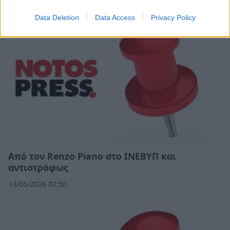
Data Deletion
Data Access
Privacy Policy
Από τον Renzo Piano στο ΙΝΕΒΥΠ και
αντιστρόφως
13/06/2026 07:50