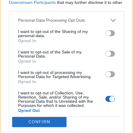
Downstream Participants
that may further disclose it to other
third parties.
Η «think tank των πούρων»!
Personal Data Processing Opt Outs
02/07/2026 08:55
I want to opt-out of the Sharing of my
personal data.
Opted In
I want to opt-out of the Sale of my
Personal Data.
Opted In
I want to opt-out of processing my
Personal Data for Targeted Advertising.
Opted In
I want to opt-out of Collection, Use,
Retention, Sale, and/or Sharing of my
Personal Data that Is Unrelated with the
Purposes for which it was collected.
Opted Out
Νέα Δημοκρατία. Το ίδιο λάθος…
CONFIRM
24/06/2026 11:45