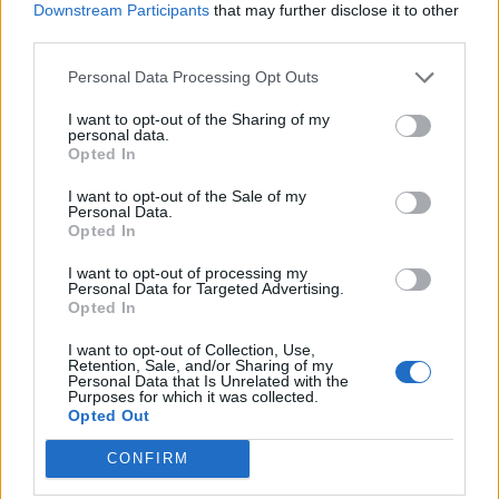
Downstream Participants
that may further disclose it to other
δοθεί η απάντηση στο ερώτημα: πώς βλέπουμε
third parties.
το μέλλον των σχέσεών μας και ποιο δρόμο θα
ακολουθήσουμε; Είμαι πεπεισμένος ότι από τα
Personal Data Processing Opt Outs
γεγονότα στην Ουκρανία πρέπει να βγάλουμε τα
I want to opt-out of the Sharing of my
personal data.
δέοντα συμπεράσματα και να ξεκινήσουμε την
Opted In
οικοδόμηση, στην αχανή περιοχή από τον
I want to opt-out of the Sale of my
Ατλαντικό έως τον Ειρηνικό ωκεανό, μιας ζώνης
Personal Data.
οικονομικής και ανθρωπιστικής συνεργασίας με
Opted In
βάση την αρχιτεκτονική της ισότιμης και
I want to opt-out of processing my
Personal Data for Targeted Advertising.
αδιαίρετης ασφάλειας. Ενα σημαντικό βήμα
Opted In
προς αυτήν την κατεύθυνση θα ήταν η
I want to opt-out of Collection, Use,
εναρμόνιση των διαδικασιών της Ευρωπαϊκής
Retention, Sale, and/or Sharing of my
Personal Data that Is Unrelated with the
και της Ευρασιατικής ολοκλήρωσης.
Purposes for which it was collected.
Opted Out
Το έργο αυτό γίνεται όλο και πιο απαραίτητο
CONFIRM
λόγω του γεγονότος ότι η Ευρώπη σήμερα