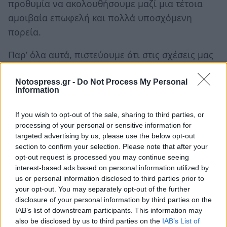
προθυμία να ακολουθήσουμε μαζί μια τέτοια
αμοιβαία επωφελή και πολλά υποσχόμενη
πορεία.
Παρ’ όλα αυτά, πιστεύουμε ότι στις σχέσεις μας
με την Ευρωπαϊκή Ενωση δεν υπάρχουν
προβλήματα που δεν μπορούν να επιλυθούν.
Notospress.gr -
Do Not Process My Personal
Information
Για να επιστρέψουμε σε τροχιά ανάπτυξης της
πολυδιάστατης εταιρικής σχέσης, πρέπει μόνο
If you wish to opt-out of the sale, sharing to third parties, or
να απορριφθεί η εσφαλμένη λογική ότι μία
processing of your personal or sensitive information for
targeted advertising by us, please use the below opt-out
πλευρά μπορεί να μονοπωλήσει το παιχνίδι.
section to confirm your selection. Please note that after your
Κάθε μια από τις δύο πλευρές οφείλει να
opt-out request is processed you may continue seeing
παίρνει σοβαρά υπ’ όψιν τις απόψεις και τα
interest-based ads based on personal information utilized by
us or personal information disclosed to third parties prior to
συμφέροντα της άλλης.
your opt-out. You may separately opt-out of the further
disclosure of your personal information by third parties on the
Η Ρωσία και η Ευρωπαϊκή Ενωση έχουν φτάσει
IAB’s list of downstream participants. This information may
πλέον σ’ ένα σταυροδρόμι, όπου πρέπει να
also be disclosed by us to third parties on the
IAB’s List of