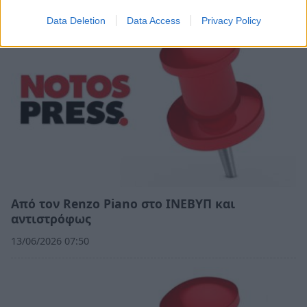
Data Deletion
Data Access
Privacy Policy
Από τον Renzo Piano στο ΙΝΕΒΥΠ και
αντιστρόφως
13/06/2026 07:50