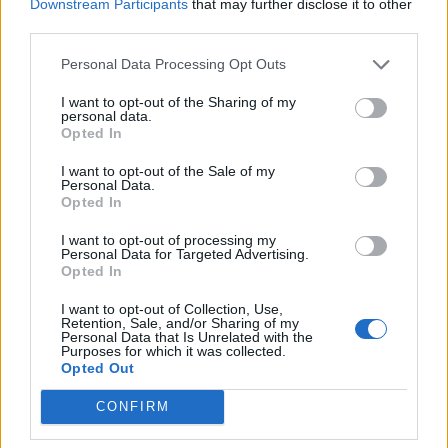
Downstream Participants
that may further disclose it to other
third parties.
Η «think tank των πούρων»!
Personal Data Processing Opt Outs
02/07/2026 08:55
I want to opt-out of the Sharing of my
personal data.
Opted In
I want to opt-out of the Sale of my
Personal Data.
Opted In
I want to opt-out of processing my
Personal Data for Targeted Advertising.
Opted In
I want to opt-out of Collection, Use,
Retention, Sale, and/or Sharing of my
Personal Data that Is Unrelated with the
Purposes for which it was collected.
Opted Out
Νέα Δημοκρατία. Το ίδιο λάθος…
CONFIRM
24/06/2026 11:45