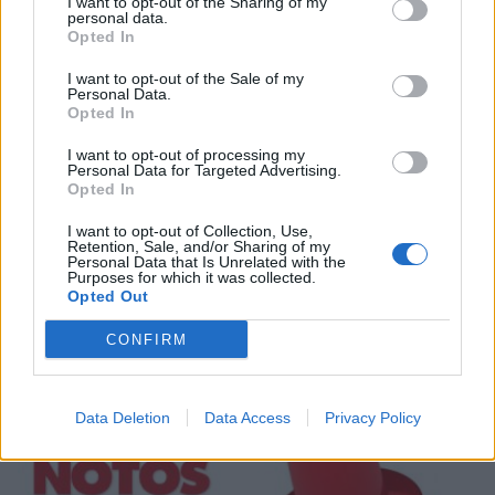
I want to opt-out of the Sharing of my
personal data.
Opted In
I want to opt-out of the Sale of my
Personal Data.
Opted In
I want to opt-out of processing my
Personal Data for Targeted Advertising.
Opted In
I want to opt-out of Collection, Use,
Retention, Sale, and/or Sharing of my
Personal Data that Is Unrelated with the
Purposes for which it was collected.
Νέα Δημοκρατία. Το ίδιο λάθος…
Opted Out
24/06/2026 11:45
CONFIRM
Data Deletion
Data Access
Privacy Policy