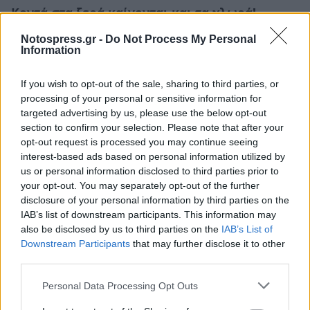
Κοντά στα ξερά καίγονται και τα χλωρά!
31/07/2026 09:17
Notospress.gr -
Do Not Process My Personal
Information
If you wish to opt-out of the sale, sharing to third parties, or
processing of your personal or sensitive information for
targeted advertising by us, please use the below opt-out
section to confirm your selection. Please note that after your
opt-out request is processed you may continue seeing
interest-based ads based on personal information utilized by
us or personal information disclosed to third parties prior to
your opt-out. You may separately opt-out of the further
disclosure of your personal information by third parties on the
IAB’s list of downstream participants. This information may
also be disclosed by us to third parties on the
IAB’s List of
Downstream Participants
that may further disclose it to other
Η «think tank των πούρων»!
third parties.
02/07/2026 08:55
Personal Data Processing Opt Outs