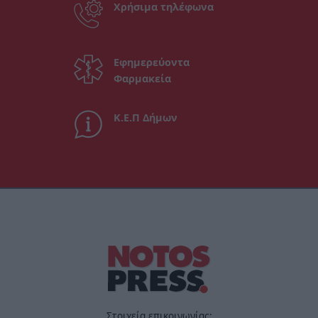
Χρήσιμα τηλέφωνα
Εφημερεύοντα
Φαρμακεία
Κ.Ε.Π Δήμων
Στοιχεία επικοινωνίας: