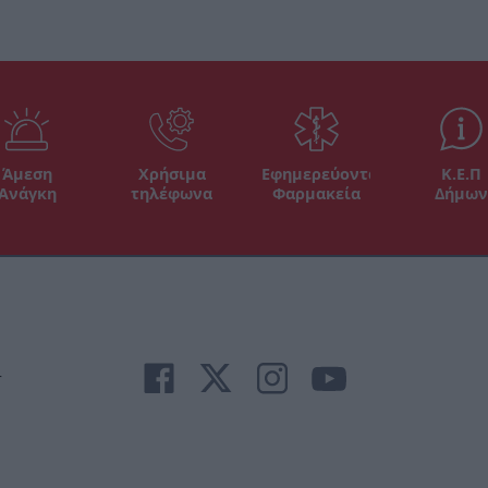
Άμεση
Χρήσιμα
Εφημερεύοντα
Κ.Ε.Π
Ανάγκη
τηλέφωνα
Φαρμακεία
Δήμων
r