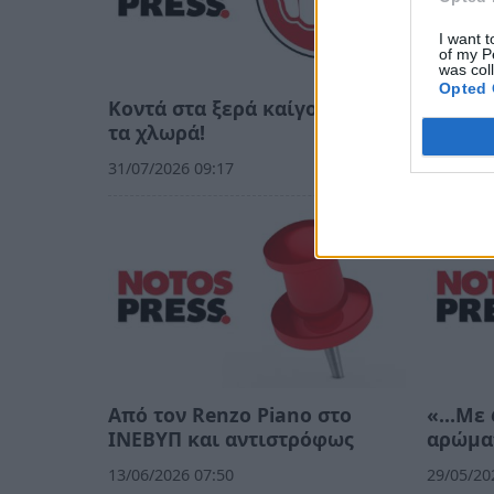
I want t
of my P
was col
Opted 
Κοντά στα ξερά καίγονται και
Η «thi
τα χλωρά!
02/07/20
31/07/2026 09:17
Από τον Renzo Piano στο
«…Με φ
ΙΝΕΒΥΠ και αντιστρόφως
αρώμα
13/06/2026 07:50
29/05/20