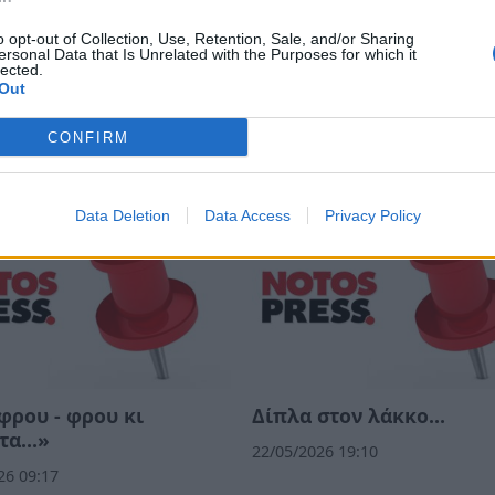
o opt-out of Collection, Use, Retention, Sale, and/or Sharing
ersonal Data that Is Unrelated with the Purposes for which it
lected.
Out
nk tank των πούρων»!
Νέα Δημοκρατία. Το ίδιο
λάθος…
CONFIRM
26 08:55
24/06/2026 11:45
Data Deletion
Data Access
Privacy Policy
ρου - φρου κι
Δίπλα στον λάκκο…
τα…»
22/05/2026 19:10
26 09:17