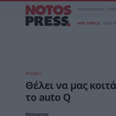
Πελοπόννησος
Ελλ
HOT TOPICS:
ΟΡΟΙ Χ
Απόψεις
Θέλει να μας κοιτ
το auto Q
Notospress