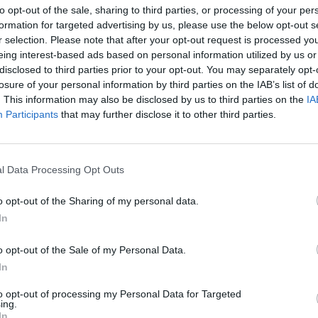
ξη από τα αναγραφόμενα… Έτσι προκύπτει αυτή
to opt-out of the sale, sharing to third parties, or processing of your per
formation for targeted advertising by us, please use the below opt-out s
 Έτσι καταλήγει να μην αγγίζει παρά
r selection. Please note that after your opt-out request is processed y
έξης, πίσω από τις λέξεις… τις κάμερες και
eing interest-based ads based on personal information utilized by us or
disclosed to third parties prior to your opt-out. You may separately opt-
losure of your personal information by third parties on the IAB’s list of
. This information may also be disclosed by us to third parties on the
IA
Participants
that may further disclose it to other third parties.
 notospress.gr
l Data Processing Opt Outs
o opt-out of the Sharing of my personal data.
In
o opt-out of the Sale of my Personal Data.
In
to opt-out of processing my Personal Data for Targeted
ing.
In