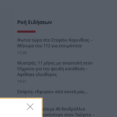
Ροή Ειδήσεων
Φωτιά τώρα στο Στεφάνι Κορινθίας –
Μήνυμα του 112 για ετοιμότητα
17:28
Μυστράς: 11 μήνες με αναστολή στον
55χρονο για την ψευδή κατάθεση –
Αφέθηκε ελεύθερος
14:21
Σπάρτη: «Έφυγαν» από κοντά μας…
14:12
Σπάρτη: Φυτεία με 40 δενδρύλλια
κάνναβης εντοπίστηκε στον Ταΰγετο –