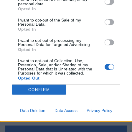
Κοντά στα ξερά καίγονται και τα χλωρά!
personal data.
Opted In
31/07/2026 09:17
I want to opt-out of the Sale of my
Personal Data.
Opted In
I want to opt-out of processing my
Personal Data for Targeted Advertising.
Opted In
I want to opt-out of Collection, Use,
Retention, Sale, and/or Sharing of my
Personal Data that Is Unrelated with the
Purposes for which it was collected.
Opted Out
CONFIRM
Η «think tank των πούρων»!
Data Deletion
Data Access
Privacy Policy
02/07/2026 08:55