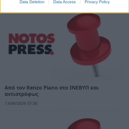
Data Deletion
Data Access
Privacy Policy
Από τον Renzo Piano στο ΙΝΕΒΥΠ και
αντιστρόφως
13/06/2026 07:50