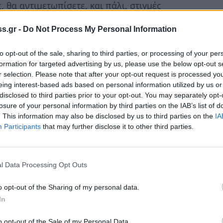
, θα αντιμετωπίσετε, και πάλι, στιγμές
s.gr -
Do Not Process My Personal Information
 με μια απλή καταγραφή ονομάτων που αν
 / ες για τη Δημαρχία της Σπάρτης:
to opt-out of the sale, sharing to third parties, or processing of your per
ας, Σπύρος Μοιράγιας, Δημήτρης
formation for targeted advertising by us, please use the below opt-out s
ρος Βερούτης, Τασία Κανελλοπούλου,
r selection. Please note that after your opt-out request is processed y
eing interest-based ads based on personal information utilized by us or
Απόστολος Σκρεπέτης, Σκούρος Χαράλαμπος…
disclosed to third parties prior to your opt-out. You may separately opt-
losure of your personal information by third parties on the IAB’s list of
. This information may also be disclosed by us to third parties on the
IA
α θεωρούμε παρόντα τον νυν δήμαρχος κ
Participants
that may further disclose it to other third parties.
l Data Processing Opt Outs
 notospress.gr
o opt-out of the Sharing of my personal data.
In
o opt-out of the Sale of my Personal Data.