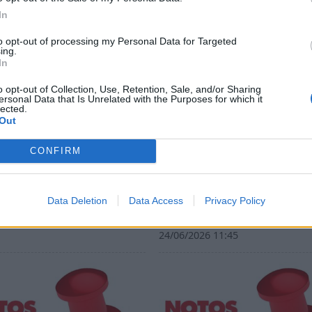
In
to opt-out of processing my Personal Data for Targeted
ing.
In
o opt-out of Collection, Use, Retention, Sale, and/or Sharing
ersonal Data that Is Unrelated with the Purposes for which it
lected.
Out
CONFIRM
nk tank των πούρων»!
Νέα Δημοκρατία. Το ίδιο
Data Deletion
Data Access
Privacy Policy
λάθος…
26 08:55
24/06/2026 11:45