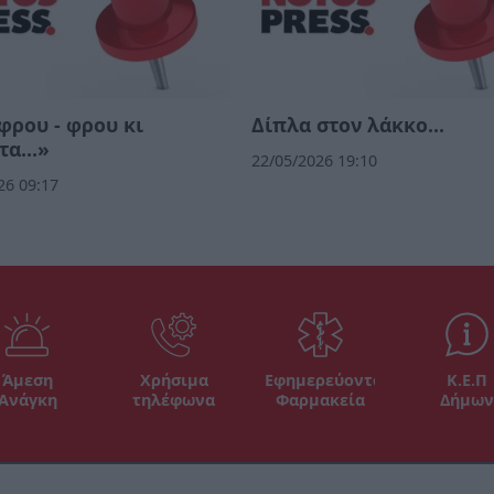
ρου - φρου κι
Δίπλα στον λάκκο…
τα…»
22/05/2026 19:10
26 09:17
Άμεση
Χρήσιμα
Εφημερεύοντα
Κ.Ε.Π
Ανάγκη
τηλέφωνα
Φαρμακεία
Δήμων