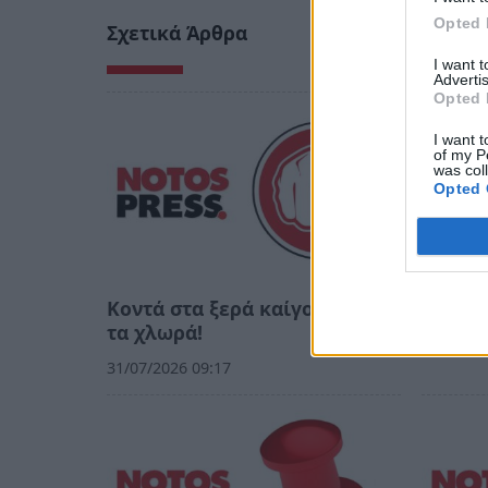
Opted 
Σχετικά Άρθρα
I want 
Advertis
Opted 
I want t
of my P
was col
Opted 
Κοντά στα ξερά καίγονται και
Η «thi
τα χλωρά!
02/07/20
31/07/2026 09:17