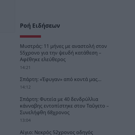
Ροή Ειδήσεων
Μυστράς: 11 μήνες με αναστολή στον
55χρονο για την ψευδή κατάθεση –
Αφέθηκε ελεύθερος
14:21
Σπάρτη: «Έφυγαν» από κοντά μας…
14:12
Σπάρτη: Φυτεία με 40 δενδρύλλια
κάνναβης εντοπίστηκε στον Ταΰγετο –
Συνελήφθη 68χρονος
13:04
Αίγιο: Νεκρός 52χρονος οδηγός