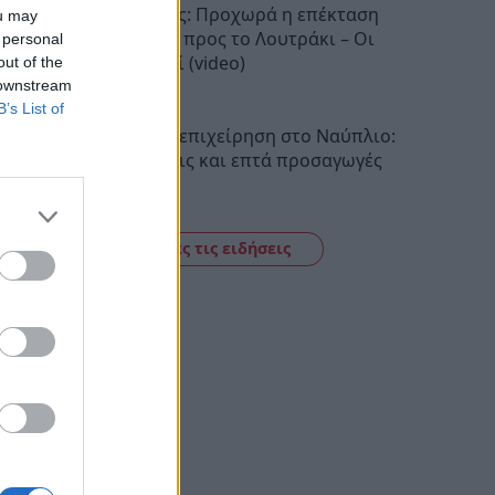
Προαστιακός: Προχωρά η επέκταση
ou may
της γραμμής προς το Λουτράκι – Οι
 personal
νέοι σταθμοί (video)
out of the
 downstream
11:34
B’s List of
Αστυνομική επιχείρηση στο Ναύπλιο:
Έξι συλλήψεις και επτά προσαγωγές
11:21
Δείτε όλες τις ειδήσεις