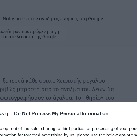
 Notospress όταν αναζητάς ειδήσεις στη Google
οσθήκη ως προτιμώμενη πηγή
τα αποτελέσματα της Google
gr ξεπερνά κάθε όριο… Χειριστής μεγάλου
ριβώς μπροστά από το άγαλμα του Λεωνίδα.
 φωτογραφήσουν το άγαλμα. Το ¨θηρίο» του
 φταίει κανένανς Δήμαρχος και κανένας
s.gr -
Do Not Process My Personal Information
 δεν εντοπίσουν και δεν επιπλήξουν, με τον
to opt-out of the sale, sharing to third parties, or processing of your per
ή ιδιοκτήτη του μηχανήματος ο οποίος αν
formation for targeted advertising by us, please use the below opt-out s