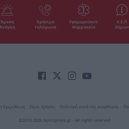
Άμεση
Χρήσιμα
Εφημερεύοντα
Κ.Ε.Π
Ανάγκη
τηλέφωνα
Φαρμακεία
Δήμων
r
η Εχεμύθειας
Όροι Χρήσης
Πολιτική κατά της Διαφθοράς
Τα
©2010-2026 Notospress.gr - All rights reserved