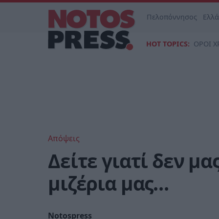
Πελοπόννησος
Ελλ
HOT TOPICS:
ΟΡΟΙ Χ
Απόψεις
Δείτε γιατί δεν μα
μιζέρια μας…
Notospress