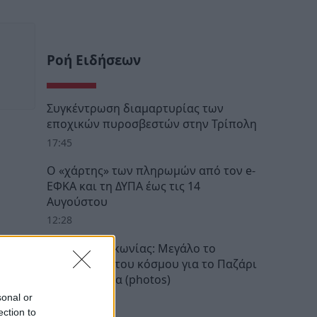
Ροή Ειδήσεων
Συγκέντρωση διαμαρτυρίας των
εποχικών πυροσβεστών στην Τρίπολη
17:45
Ο «χάρτης» των πληρωμών από τον e-
ΕΦΚΑ και τη ΔΥΠΑ έως τις 14
Αυγούστου
12:28
Νεάπολη Λακωνίας: Μεγάλο το
ενδιαφέρον του κόσμου για το Παζάρι
στην παραλία (photos)
11:52
sonal or
ection to