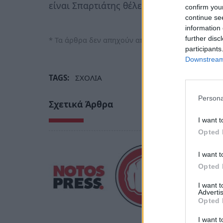
είναι Σπαρτιάτης θέλει «κρέμασμα»…
confirm you
continue se
information 
further disc
* Τα άρθρα δεν απηχούν απαραίτητα τη γνώμη του
participants
Downstream 
TAGS:
ΣΧΟΛΙΑ
Persona
Σχετικά Άρθρα
I want t
Opted 
I want t
Opted 
I want 
Advertis
Opted 
I want t