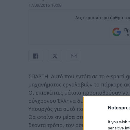
17/09/2016 10:08
Δες περισσότερα άρθρα του
Πρ
σ
ΣΠΑΡΤΗ. Αυτό που εντόπισε το e-sparti.
μηχανήματος εργολαβιών το πάρκαρε ακ
Οι επισκέπτες μάταια προσπαθούσαν να
σύγχρονου Έλληνα δεν το επέτρεψε… Δεν
Notospres
Υπουργός για αυτό που βλέπουμε…
Θα φταίνε αν μέσα στις επόμενες ημέρες
If you wish 
δέοντα τρόπο, τον ασυνείδητο χειριστή 
sensitive in