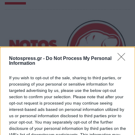
Notospress.gr -
Do Not Process My Personal
Information
If you wish to opt-out of the sale, sharing to third parties, or
processing of your personal or sensitive information for
targeted advertising by us, please use the below opt-out
Κοντά στα ξερά καίγονται και τα χλωρά!
section to confirm your selection. Please note that after your
opt-out request is processed you may continue seeing
31/07/2026 09:17
interest-based ads based on personal information utilized by
us or personal information disclosed to third parties prior to
your opt-out. You may separately opt-out of the further
disclosure of your personal information by third parties on the
IAB’s list of downstream participants. This information may