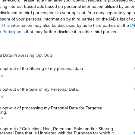
r selection. Please note that after your opt-out request is processed y
eing interest-based ads based on personal information utilized by us or
disclosed to third parties prior to your opt-out. You may separately opt-
 notospress.gr
losure of your personal information by third parties on the IAB’s list of
. This information may also be disclosed by us to third parties on the
IA
Participants
that may further disclose it to other third parties.
l Data Processing Opt Outs
o opt-out of the Sharing of my personal data.
In
o opt-out of the Sale of my Personal Data.
In
to opt-out of processing my Personal Data for Targeted
ing.
In
o opt-out of Collection, Use, Retention, Sale, and/or Sharing
nk tank των πούρων»!
Νέα Δημοκρατία. Το ίδιο
ersonal Data that Is Unrelated with the Purposes for which it