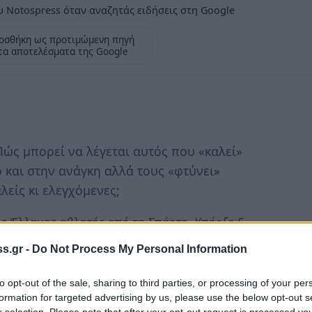
 Notospress όταν αναζητάς ειδήσεις στη Google
οσθήκη ως προτιμώμενη πηγή
τα αποτελέσματα της Google
ώς μπορεί να λέγεται αυτός που «καλεί»
ο και στην ανάγκη αλλά τους «φτύνει»
λείς κι ελεγχόμενες;
ος Έλληνας αθλητής από τη Σπάρτη. Υπήρξε 5
σμα της πάλης, από τους 44ους αγώνες του 604
s.gr -
Do Not Process My Personal Information
του συμμετοχή ήταν στην πάλη παίδων το 604 π.Χ.
σθένη, ο οποίος είχε στεφθεί 6 φορές
to opt-out of the sale, sharing to third parties, or processing of your per
formation for targeted advertising by us, please use the below opt-out s