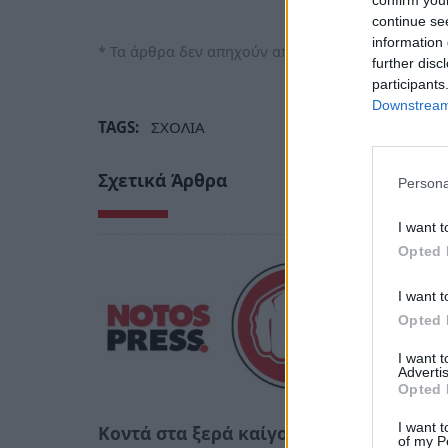
confirm you
continue se
information 
* Τα άρθρα δεν απηχούν απαραίτητα τη γνώμη του
further disc
participants
Downstream 
TAGS:
ΣΧΟΛΙΑ
Σχετικά Άρθρα
Persona
I want t
Opted 
I want t
Opted 
I want 
Advertis
Opted 
I want t
Κοντά στα ξερά καίγονται και
Η «thi
of my P