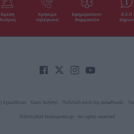
Άμεση
Χρήσιμα
Εφημερεύοντα
Κ.Ε.Π
Ανάγκη
τηλέφωνα
Φαρμακεία
Δήμων
r
η Εχεμύθειας
Όροι Χρήσης
Πολιτική κατά της Διαφθοράς
Τα
©2010-2026 Notospress.gr - All rights reserved