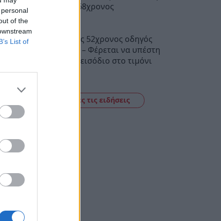
ou may
Συνελήφθη 68χρονος
 personal
13:04
out of the
 downstream
Αίγιο: Νεκρός 52χρονος οδηγός
B’s List of
λεωφορείου – Φέρεται να υπέστη
καρδιακό επεισόδιο στο τιμόνι
12:47
Δείτε όλες τις ειδήσεις