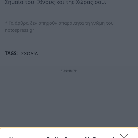
Σημαία του Έθνους και της Χώρας σου.
* Τα άρθρα δεν απηχούν απαραίτητα τη γνώμη του
notospress.gr
TAGS:
ΣΧΟΛΙΑ