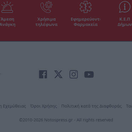
Άμεση
Χρήσιμα
Εφημερεύοντα
Κ.Ε.Π
Ανάγκη
τηλέφωνα
Φαρμακεία
Δήμων
r
η Εχεμύθειας
Όροι Χρήσης
Πολιτική κατά της Διαφθοράς
Τα
©2010-2026 Notospress.gr - All rights reserved