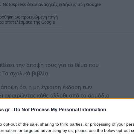
 Notospress όταν αναζητάς ειδήσεις στη Google
οσθήκη ως προτιμώμενη πηγή
τα αποτελέσματα της Google
θέσει την άποψη τους για το θέμα που
 Τα σχολικά βιβλία.
 άποψη ότι η μη έγκαιρη έκδοση των
%) αφαιρώντας κάθε άλλοθι από το αρμόδιο
 αυτοί που θεωρούν λογική αυτή την εξέλιξη
s.gr -
Do Not Process My Personal Information
άσταση (5%).
to opt-out of the sale, sharing to third parties, or processing of your per
τέρα 19 Σεπτεμβρίου. Με την ψήφο σας
formation for targeted advertising by us, please use the below opt-out s