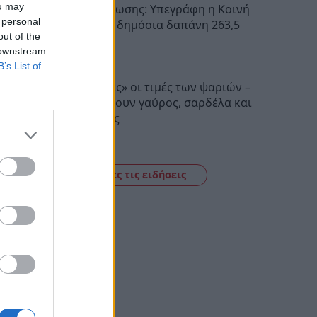
ou may
Σχέδια Βελτίωσης: Υπεγράφη η Κοινή
 personal
Απόφαση με δημόσια δαπάνη 263,5
out of the
εκατ. ευρώ
 downstream
11:09
B’s List of
«Τσιμπημένες» οι τιμές των ψαριών –
Πόσο κοστίζουν γαύρος, σαρδέλα και
μπακαλιάρος
11:01
Δείτε όλες τις ειδήσεις