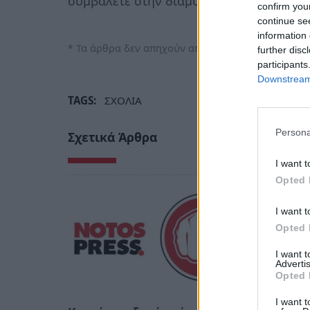
συμβάλετε στην διαμόρφωση ασφαλούς 
confirm you
continue se
information 
* Τα άρθρα δεν απηχούν απαραίτητα τη γνώμη του
further disc
participants
Downstream 
TAGS:
ΣΧΟΛΙΑ
Persona
Σχετικά Άρθρα
I want t
Opted 
I want t
Opted 
I want 
Advertis
Opted 
I want t