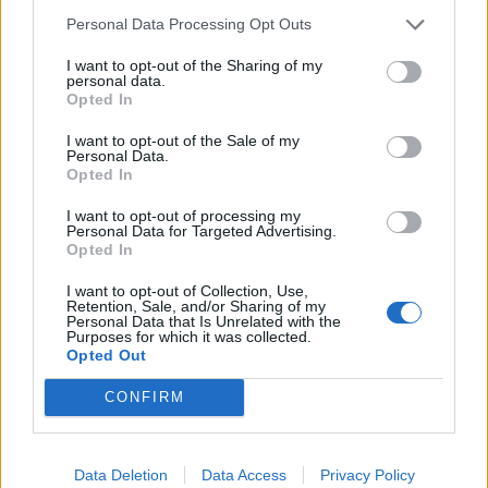
Personal Data Processing Opt Outs
Η «think tank των πούρων»!
I want to opt-out of the Sharing of my
personal data.
02/07/2026 08:55
Opted In
I want to opt-out of the Sale of my
Personal Data.
Opted In
I want to opt-out of processing my
Personal Data for Targeted Advertising.
Opted In
I want to opt-out of Collection, Use,
Retention, Sale, and/or Sharing of my
Personal Data that Is Unrelated with the
Purposes for which it was collected.
Opted Out
CONFIRM
Νέα Δημοκρατία. Το ίδιο λάθος…
24/06/2026 11:45
Data Deletion
Data Access
Privacy Policy