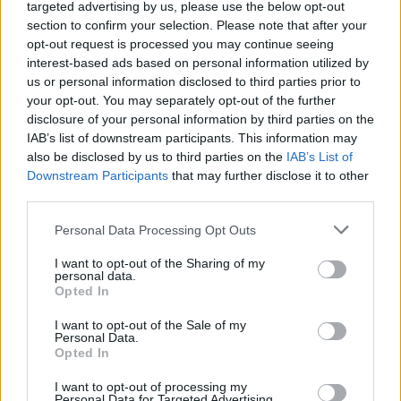
targeted advertising by us, please use the below opt-out
section to confirm your selection. Please note that after your
opt-out request is processed you may continue seeing
interest-based ads based on personal information utilized by
us or personal information disclosed to third parties prior to
Κοντά στα ξερά καίγονται και τα χλωρά!
your opt-out. You may separately opt-out of the further
31/07/2026 09:17
disclosure of your personal information by third parties on the
IAB’s list of downstream participants. This information may
also be disclosed by us to third parties on the
IAB’s List of
Downstream Participants
that may further disclose it to other
third parties.
Personal Data Processing Opt Outs
I want to opt-out of the Sharing of my
personal data.
Opted In
I want to opt-out of the Sale of my
Personal Data.
Opted In
I want to opt-out of processing my
Η «think tank των πούρων»!
Personal Data for Targeted Advertising.