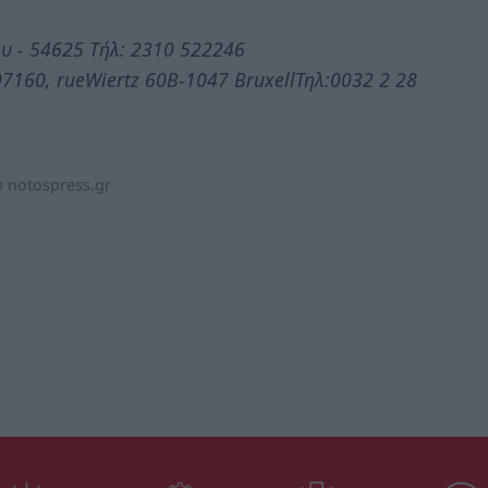
υ - 54625 Tήλ: 2310 522246
7160, rueWiertz 60B-1047 BruxellΤηλ:0032 2 28
 notospress.gr