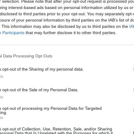
r selection. Please note that after your opt-out request is processed y
ι τις ρήτρες συμμόρφωσης που η ίδια η
eing interest-based ads based on personal information utilized by us or
disclosed to third parties prior to your opt-out. You may separately opt-
ή ρήτρα συμμόρφωσης αποτελεί η υποχρέωση
losure of your personal information by third parties on the IAB’s list of
γμά τους απαλείφοντας όλους τους
. This information may also be disclosed by us to third parties on the
IA
Participants
that may further disclose it to other third parties.
η πλειοψηφία της Βουλής που τελικά κύρωσε
 δει και να μελετήσει το νέο αναθεωρηθέν
l Data Processing Opt Outs
η συμμόρφωση των Σκοπίων προς τις επιταγές
o opt-out of the Sharing of my personal data.
In
φωσης που να πιστοποιεί ότι οι σκοπιανοί
o opt-out of the Sale of my Personal Data.
να της Συμφωνίας των Πρεσπών; Αν ναι
In
' αυτού του Νομικού Συμβουλίου του Κράτους;
ντελώς αόριστη διαβεβαίωση του Νίμιτς;
to opt-out of processing my Personal Data for Targeted
ing.
 η Συμφωνία των Πρεσπών πρέπει να τεθεί
In
ς να αποφασίσει με δημοψήφισμα, γεγονός το
o opt-out of Collection, Use, Retention, Sale, and/or Sharing
ά.
ersonal Data that Is Unrelated with the Purposes for which it