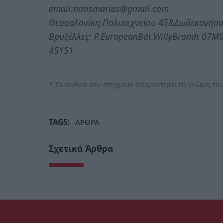
email:notismarias@gmail.com
Θεσσαλονίκη:Πολυτεχνείου 45&Δωδεκανήσο
Βρυξέλλες: P.ΕuropeanBât.WillyBrandt 07M0
45151
* Τα άρθρα δεν απηχούν απαραίτητα τη γνώμη του
TAGS:
ΑΡΘΡΑ
Σχετικά Άρθρα