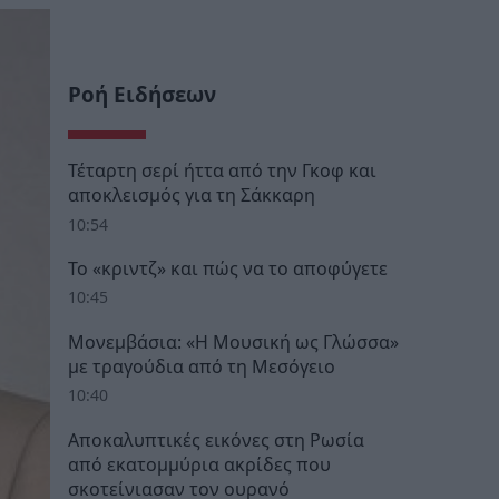
Ροή Ειδήσεων
Τέταρτη σερί ήττα από την Γκοφ και
αποκλεισμός για τη Σάκκαρη
10:54
Το «κριντζ» και πώς να το αποφύγετε
10:45
Μονεμβάσια: «Η Μουσική ως Γλώσσα»
με τραγούδια από τη Μεσόγειο
10:40
Αποκαλυπτικές εικόνες στη Ρωσία
από εκατομμύρια ακρίδες που
σκοτείνιασαν τον ουρανό