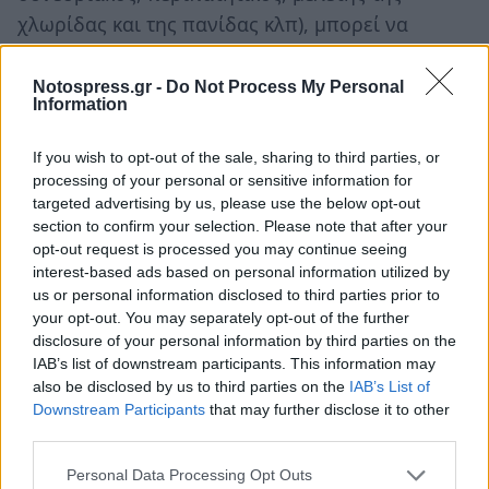
χλωρίδας και της πανίδας κλπ), μπορεί να
υπάρξει ενεργειακή αυτονομία του ΠΑΡΚΟΥ με
αξιοποίηση πρωτίστως των υποπροϊόντων της
Notospress.gr -
Do Not Process My Personal
Information
ελιάς, καθώς και επικοινωνιακή αυτονομία .
Για να ανταποκριθεί στον ρόλο του το ΠΑΡΚΟ,
If you wish to opt-out of the sale, sharing to third parties, or
θα πρέπει να λειτουργήσει με χρήση εξαιρετικά
processing of your personal or sensitive information for
targeted advertising by us, please use the below opt-out
ανεπτυγμένων τεχνολογιών Πληροφορικής και
section to confirm your selection. Please note that after your
Επικοινωνιών. Πρέπει να πλαισιωθεί από
opt-out request is processed you may continue seeing
έμπειρους επιστημονικούς φορείς, από φορείς
interest-based ads based on personal information utilized by
us or personal information disclosed to third parties prior to
με εξειδίκευση στους τομείς ενδιαφέροντος του
your opt-out. You may separately opt-out of the further
ΠΑΡΚΟΥ. Γι’ αυτό μια τέτοια επένδυση δεν
disclosure of your personal information by third parties on the
μπορεί να είναι μονοσήμαντη , αλλά θα πρέπει
IAB’s list of downstream participants. This information may
also be disclosed by us to third parties on the
IAB’s List of
να διαμορφωθεί μια ευρεία συνεργασία φορέων
Downstream Participants
that may further disclose it to other
του δημόσιου και του ιδιωτικού τομέα, της
third parties.
Ελληνικής και της Ευρωπαϊκής κυρίως
Personal Data Processing Opt Outs
περιφέρειας .