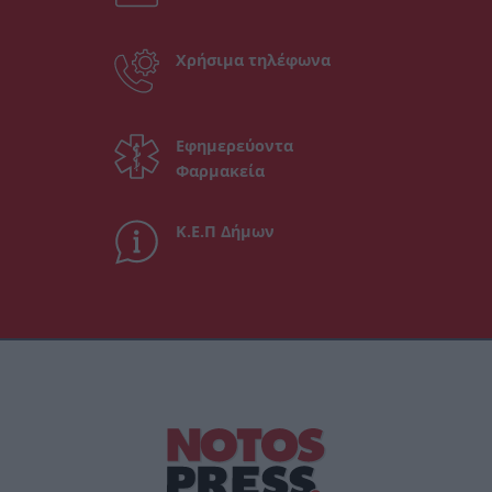
Χρήσιμα τηλέφωνα
Εφημερεύοντα
Φαρμακεία
Κ.Ε.Π Δήμων