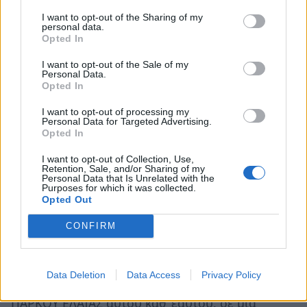
Το ΔΙΕΘΝΕΣ ΠΑΡΚΟ ΕΛΑΙΑΣ μπορεί να έχει
I want to opt-out of the Sharing of my
personal data.
παράλληλα έναν συμβουλευτικό ρόλο για τους
Opted In
επενδυτές και τις επιχειρήσεις στον τομέα της
I want to opt-out of the Sale of my
ελιάς και του ελαιολάδου, όπως και για τους
Personal Data.
Opted In
καταναλωτές. Μπορεί να αποκτήσει
πιστοποιημένο ελεγκτικό χαρακτήρα και να
I want to opt-out of processing my
Personal Data for Targeted Advertising.
λειτουργεί για λογαριασμό του ελληνικού
Opted In
δημοσίου και της ευρωπαϊκής ένωσης . Θα
I want to opt-out of Collection, Use,
μπορεί να αναπτύξει μηχανισμούς
Retention, Sale, and/or Sharing of my
Personal Data that Is Unrelated with the
πιστοποίησης των ελαιοκομικών προϊόντων και
Purposes for which it was collected.
Opted Out
σήματα ποιότητας, διαμορφώνοντας με όλα τα
παραπάνω μία εξαιρετικής ευρύτητας οικονομία
CONFIRM
κλίμακας που θα επιτρέψει να δημιουργηθούν
πολλές θέσεις εργασίας .
Data Deletion
Data Access
Privacy Policy
Είναι εξ άλλου σαφές ότι πέραν του ΔΙΕΘΝΟΥΣ
ΠΑΡΚΟΥ ΕΛΑΙΑΣ αυτού καθ’ εαυτού, σε μια