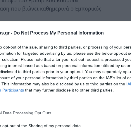
ον «Τάφο του Εμπορικού Κόσμου»
ταση που βιώνει καθημερινά ο Εμπορικός
s.gr -
Do Not Process My Personal Information
 ιδέας αυτής είναι ανεκτίμητη…και αυτό
to opt-out of the sale, sharing to third parties, or processing of your per
formation for targeted advertising by us, please use the below opt-out s
r selection. Please note that after your opt-out request is processed y
eing interest-based ads based on personal information utilized by us or
έργου έχει πετύχει …και δεν θα έχουμε καμία
disclosed to third parties prior to your opt-out. You may separately opt-
αρές επιπτώσεις στο δημιούργημα….
losure of your personal information by third parties on the IAB’s list of
. This information may also be disclosed by us to third parties on the
IA
Participants
that may further disclose it to other third parties.
 το δικό του μνημείο να του θυμίζει …την
του!
l Data Processing Opt Outs
o opt-out of the Sharing of my personal data.