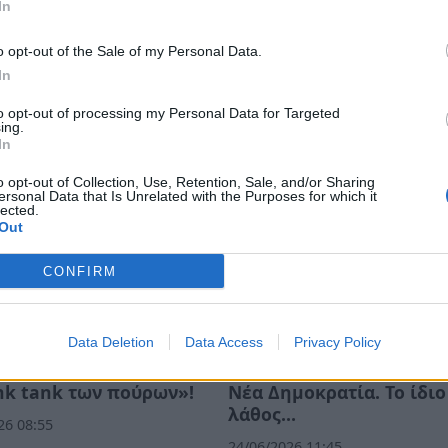
In
 notospress.gr
o opt-out of the Sale of my Personal Data.
In
to opt-out of processing my Personal Data for Targeted
ing.
In
o opt-out of Collection, Use, Retention, Sale, and/or Sharing
ersonal Data that Is Unrelated with the Purposes for which it
lected.
Out
CONFIRM
Data Deletion
Data Access
Privacy Policy
nk tank των πούρων»!
Νέα Δημοκρατία. Το ίδιο
λάθος…
26 08:55
24/06/2026 11:45