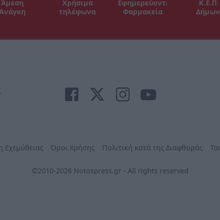
Άμεση
Χρήσιμα
Εφημερεύοντα
Κ.Ε.Π
Ανάγκη
τηλέφωνα
Φαρμακεία
Δήμων
r
η Εχεμύθειας
Όροι Χρήσης
Πολιτική κατά της Διαφθοράς
Τα
©2010-2026 Notospress.gr - All rights reserved