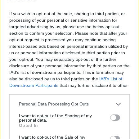
τρόπους. Επικρατεί η ταυτότητα του
μεμονωμένου ατόμου, με ιεροποίηση των
If you wish to opt-out of the sale, sharing to third parties, or
ατομικών και παραγνώριση των πολιτικών,
processing of your personal or sensitive information for
συλλογικών του δικαιωμάτων, ακόμη και σε
targeted advertising by us, please use the below opt-out
section to confirm your selection. Please note that after your
χώρους που επιμένουν να
opt-out request is processed you may continue seeing
αυτοπροσδιορίζονται
ως προοδευτικοί.
interest-based ads based on personal information utilized by
us or personal information disclosed to third parties prior to
your opt-out. You may separately opt-out of the further
Πολιτική ζύμωση
δεν υπάρχει, παρά
disclosure of your personal information by third parties on the
μόνο σε μικρές παρέες. Τα
IAB’s list of downstream participants. This information may
also be disclosed by us to third parties on the
IAB’s List of
χαρακτηριστικά “πηγαδάκια” της
Downstream Participants
that may further disclose it to other
Ομόνοιας, οι μεγάλες και ζωηρές
third parties.
φοιτητικές συνελεύσεις, οι
Personal Data Processing Opt Outs
“αγανακτισμένοι”, τα καφενεία , ακόμη και
η ρούγα των χωριών , έχουν
I want to opt-out of the Sharing of my
personal data.
υποκατασταθεί από τον μεταλλαγμένο
Opted In
χώρο των social media και των chatGPT,
I want to opt-out of the Sale of my