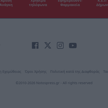
Άμεση
Χρήσιμα
Εφημερεύοντα
Κ.Ε.Π
Ανάγκη
τηλέφωνα
Φαρμακεία
Δήμων
r
η Εχεμύθειας
Όροι Χρήσης
Πολιτική κατά της Διαφθοράς
Τα
©2010-2026 Notospress.gr - All rights reserved