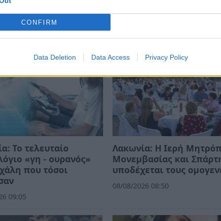
Out
CONFIRM
Data Deletion
Data Access
Privacy Policy
α: Το τελευταίο
Λακωνία: Η Ιερή Μητρό
όγιο «γη - ουρανός»
Μονεμβασίας και Σπάρτ
χάλη που τόσοι
υποδέχεται τους ομογεν
σαν
08/08/2026 08:50
26 09:05