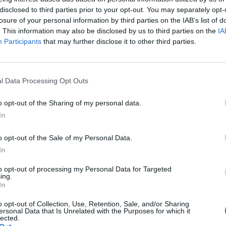
disclosed to third parties prior to your opt-out. You may separately opt-
φορίες ο 50χρονος Π.Φ. βρέθηκε κρεμασμένος
losure of your personal information by third parties on the IAB’s list of
. This information may also be disclosed by us to third parties on the
IA
Participants
that may further disclose it to other third parties.
τυνομίας πρόκειται για αυτοχειρία.
ν τα αίτια που οδήγησαν τον 50χρονο στην
l Data Processing Opt Outs
ο αν έχει αφήσει σημείωμα που να εξηγεί
o opt-out of the Sharing of my personal data.
In
 τοπική κοινωνία. Έρευνα για το περιστατικό
o opt-out of the Sale of my Personal Data.
In
8
to opt-out of processing my Personal Data for Targeted
ing.
ews και μάθετε πρώτοι
όλες τις ειδήσεις
In
o opt-out of Collection, Use, Retention, Sale, and/or Sharing
ersonal Data that Is Unrelated with the Purposes for which it
lected.
ΟΣ ΑΝΔΡΑΣ
ΚΟΙΝΩΝΙΑ
ΣΚΑΛΑ