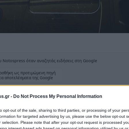
 Notospress όταν αναζητάς ειδήσεις στη Google
οσθήκη ως προτιμώμενη πηγή
τα αποτελέσματα της Google
ην τοπική κοινωνία.
s.gr -
Do Not Process My Personal Information
to opt-out of the sale, sharing to third parties, or processing of your per
formation for targeted advertising by us, please use the below opt-out s
r selection. Please note that after your opt-out request is processed y
ηματίας στη
Σκάλα
Λακωνίας τη Δευτέρα 11
eing interest-based ads based on personal information utilized by us or