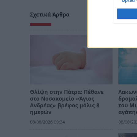
Opted 
Σχετικά Άρθρα
Θλίψη στην Πάτρα: Πέθανε
Λακωνί
στο Νοσοκομείο «Άγιος
δρομολ
Ανδρέας» βρέφος μόλις 8
του Μι
ημερών
αγάπη
08/08/2026 09:34
08/08/20