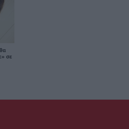
 θα
ε» σε