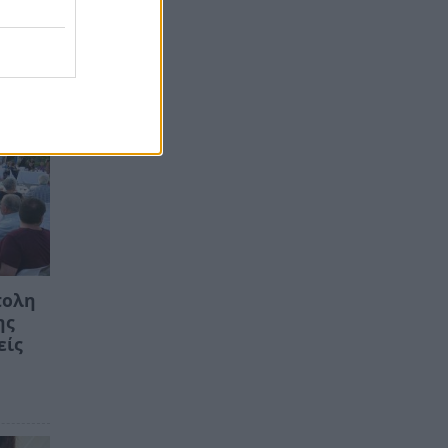
πολη
ης
είς