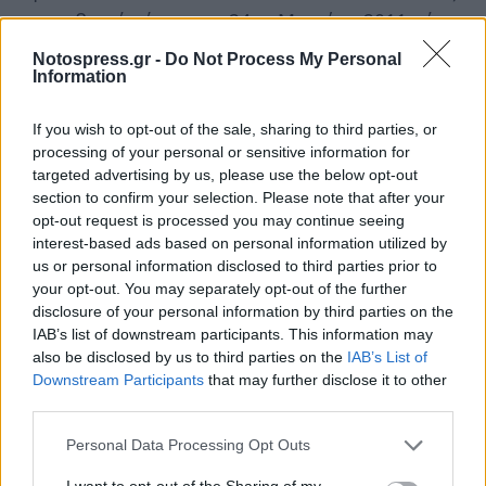
μεσημβρινές ώρες της 24ης Μαρτίου 2011 μέχρι
την 14.00΄ ώρα της 25ης Μαρτίου 2011.
Notospress.gr -
Do Not Process My Personal
Information
β.- Στην οδό ΛΥΚΟΥΡΓΟΥ ( και στα δύο ρεύματα
κυκλοφορίας ) στο τμήμα αυτής, από την οδό
If you wish to opt-out of the sale, sharing to third parties, or
ΛΥΣΑΝΔΡΟΥ μέχρι την οδό ΧΑΜΑΡΕΤΟΥ, από
processing of your personal or sensitive information for
10.50΄ μέχρι 14.00΄ ώρα της 25 – 03 – 2011
targeted advertising by us, please use the below opt-out
section to confirm your selection. Please note that after your
opt-out request is processed you may continue seeing
interest-based ads based on personal information utilized by
us or personal information disclosed to third parties prior to
your opt-out. You may separately opt-out of the further
disclosure of your personal information by third parties on the
IAB’s list of downstream participants. This information may
also be disclosed by us to third parties on the
IAB’s List of
Downstream Participants
that may further disclose it to other
third parties.
Personal Data Processing Opt Outs
I want to opt-out of the Sharing of my