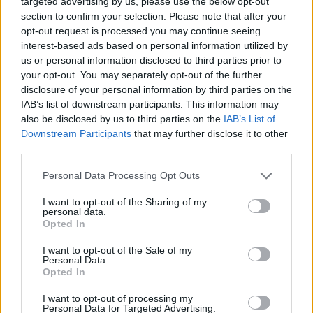
targeted advertising by us, please use the below opt-out
section to confirm your selection. Please note that after your
opt-out request is processed you may continue seeing
interest-based ads based on personal information utilized by
us or personal information disclosed to third parties prior to
Σχετικά Άρθρα
your opt-out. You may separately opt-out of the further
disclosure of your personal information by third parties on the
IAB’s list of downstream participants. This information may
also be disclosed by us to third parties on the
IAB’s List of
Downstream Participants
that may further disclose it to other
third parties.
Personal Data Processing Opt Outs
I want to opt-out of the Sharing of my
personal data.
Opted In
I want to opt-out of the Sale of my
Personal Data.
Opted In
I want to opt-out of processing my
Από τη Λιβύη στο Ταίναρο: Οι 32 αλλοδαποί
Personal Data for Targeted Advertising.