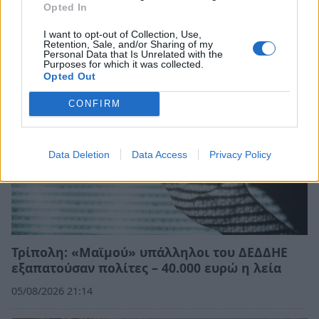
υπέδειξαν ως διακινητές δύο Αιγύπτιους
Opted In
06/08/2026 13:02
I want to opt-out of Collection, Use,
Retention, Sale, and/or Sharing of my
Personal Data that Is Unrelated with the
Purposes for which it was collected.
Opted Out
CONFIRM
Data Deletion
Data Access
Privacy Policy
Τρίπολη: «Μαϊμού» υπάλληλοι του ΔΕΔΔΗΕ
εξαπατούσαν πολίτες – 40.000 ευρώ η λεία
05/08/2026 21:14